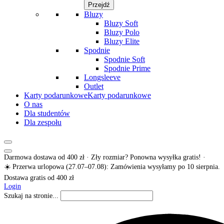
Przejdź
Bluzy
Bluzy Soft
Bluzy Polo
Bluzy Elite
Spodnie
Spodnie Soft
Spodnie Prime
Longsleeve
Outlet
Karty podarunkowe
Karty podarunkowe
O nas
Dla studentów
Dla zespołu
Darmowa dostawa od 400 zł · Zły rozmiar? Ponowna wysyłka gratis! ·
☀️ Przerwa urlopowa (27.07–07.08): Zamówienia wysyłamy po 10 sierpnia.
Dostawa gratis od 400 zł
Login
Szukaj na stronie...