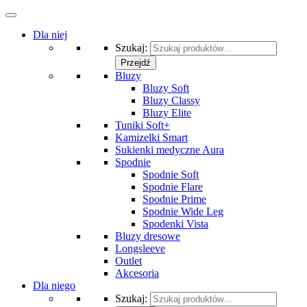
Dla niej
Szukaj:
Przejdź
Bluzy
Bluzy Soft
Bluzy Classy
Bluzy Elite
Tuniki Soft+
Kamizelki Smart
Sukienki medyczne Aura
Spodnie
Spodnie Soft
Spodnie Flare
Spodnie Prime
Spodnie Wide Leg
Spodenki Vista
Bluzy dresowe
Longsleeve
Outlet
Akcesoria
Dla niego
Szukaj: