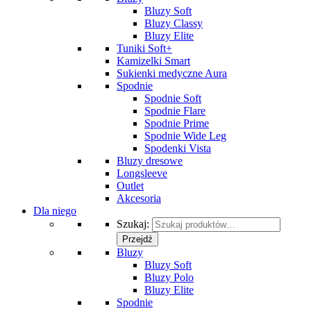
Bluzy Soft
Bluzy Classy
Bluzy Elite
Tuniki Soft+
Kamizelki Smart
Sukienki medyczne Aura
Spodnie
Spodnie Soft
Spodnie Flare
Spodnie Prime
Spodnie Wide Leg
Spodenki Vista
Bluzy dresowe
Longsleeve
Outlet
Akcesoria
Dla niego
Szukaj:
Przejdź
Bluzy
Bluzy Soft
Bluzy Polo
Bluzy Elite
Spodnie