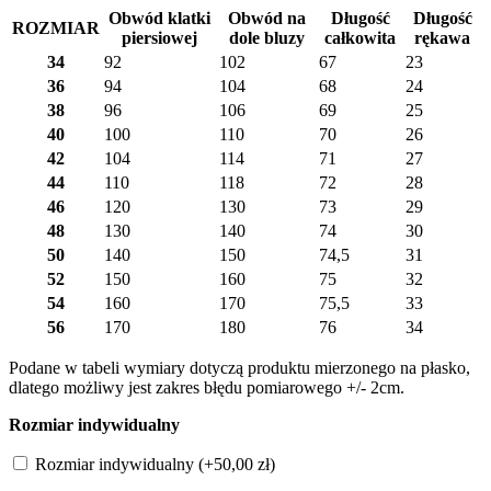
Obwód klatki
Obwód na
Długość
Długość
ROZMIAR
piersiowej
dole bluzy
całkowita
rękawa
34
92
102
67
23
36
94
104
68
24
38
96
106
69
25
40
100
110
70
26
42
104
114
71
27
44
110
118
72
28
46
120
130
73
29
48
130
140
74
30
50
140
150
74,5
31
52
150
160
75
32
54
160
170
75,5
33
56
170
180
76
34
Podane w tabeli wymiary dotyczą produktu mierzonego na płasko,
dlatego możliwy jest zakres błędu pomiarowego +/- 2cm.
Rozmiar indywidualny
Rozmiar indywidualny
(+
50,00
zł
)