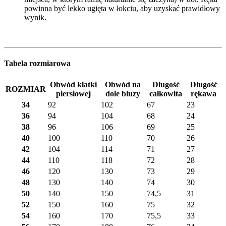
powinna być lekko ugięta w łokciu, aby uzyskać prawidłowy
wynik.
Tabela rozmiarowa
Obwód klatki
Obwód na
Długość
Długość
ROZMIAR
piersiowej
dole bluzy
całkowita
rękawa
34
92
102
67
23
36
94
104
68
24
38
96
106
69
25
40
100
110
70
26
42
104
114
71
27
44
110
118
72
28
46
120
130
73
29
48
130
140
74
30
50
140
150
74,5
31
52
150
160
75
32
54
160
170
75,5
33