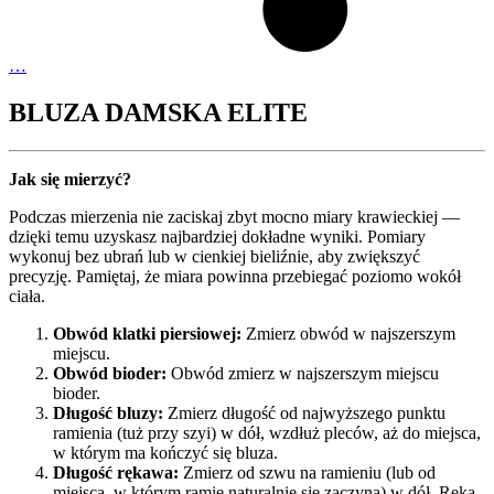
…
BLUZA DAMSKA ELITE
Jak się mierzyć?
Podczas mierzenia nie zaciskaj zbyt mocno miary krawieckiej —
dzięki temu uzyskasz najbardziej dokładne wyniki. Pomiary
wykonuj bez ubrań lub w cienkiej bieliźnie, aby zwiększyć
precyzję. Pamiętaj, że miara powinna przebiegać poziomo wokół
ciała.
Obwód klatki piersiowej:
Zmierz obwód w najszerszym
miejscu.
Obwód bioder:
Obwód zmierz w najszerszym miejscu
bioder.
Długość bluzy:
Zmierz długość od najwyższego punktu
ramienia (tuż przy szyi) w dół, wzdłuż pleców, aż do miejsca,
w którym ma kończyć się bluza.
Długość rękawa:
Zmierz od szwu na ramieniu (lub od
miejsca, w którym ramię naturalnie się zaczyna) w dół. Ręka