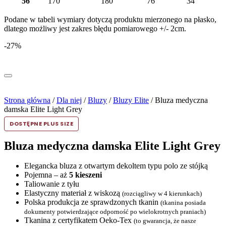
56
170
180
76
34
Podane w tabeli wymiary dotyczą produktu mierzonego na płasko,
dlatego możliwy jest zakres błędu pomiarowego +/- 2cm.
-27%
Strona główna
/
Dla niej
/
Bluzy
/
Bluzy Elite
/ Bluza medyczna
damska Elite Light Grey
DOSTĘPNE PLUS SIZE
Bluza medyczna damska Elite Light Grey
Elegancka bluza z otwartym dekoltem typu polo ze stójką
Pojemna – aż
5 kieszeni
Taliowanie z tyłu
Elastyczny materiał z wiskozą
(rozciągliwy w 4 kierunkach)
Polska produkcja ze sprawdzonych tkanin
(tkanina posiada
dokumenty potwierdzające odporność po wielokrotnych praniach)
Tkanina z certyfikatem Oeko-Tex
(to gwarancja, że nasze