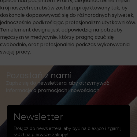
opiece nad pacjentem. Prosty, ale jednocześnie męski
krój naszych scrubsów został zaprojektowany tak, by
doskonale dopasowywać się do różnorodnych sylwetek,
jednocześnie podkreślając profesjonalizm użytkowników.
Ten element designu jest odpowiedzią na potrzeby
mężczyzn w medycynie, którzy pragną czuć się
swobodnie, oraz profesjonalnie podczas wykonywania
swojej pracy.
Pozostań z nami
Zapisz się do newslettera, aby otrzymywać
informacje o promocjach i nowościach
Newsletter
Dołącz do newslettera, aby być na bieżąco i zgarnij
-20zł na pierwsze zakupy!