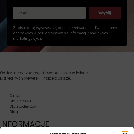
Wyślij
Zapisując się wyrażasz zgodę na przetwarzanie Twoich danych
osobowych w celu otrzymywania informacji handlowych i
marketingowych.
Odzież medyczna projektowana i szyta w Polsce.
Dla realnych sylwetek — także plus size.
O nas
Dla Zespołu
Dla studentów
Blog
INFORMACJE
Kontakt
Jak dobrać rozmiar?