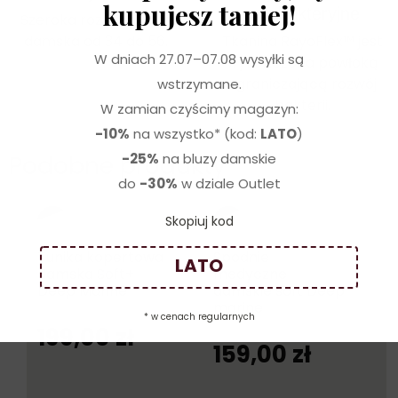
kupujesz taniej!
antybakteryjne
Szeroka rozmiarówka
damska od 34 do 56.
Tkanina RayoFlex™ jest
W dniach 27.07–07.08 wysyłki są
wykończona powłoką
ograniczającą rozwój
wstrzymane.
bakterii.
W zamian czyścimy magazyn:
-10%
na wszystko* (kod:
LATO
)
-25%
na bluzy damskie
Podobne produkty
do
-30%
w dziale Outlet
Skopiuj kod
Tunika kopertowa
Spodnie
LATO
damska Soft+
medyczne
Deep Marine
damskie soft Deep
marine
* w cenach regularnych
199,00
zł
159,00
zł