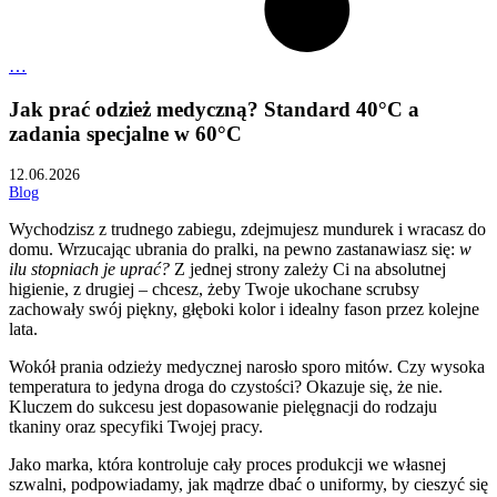
…
Jak prać odzież medyczną? Standard 40°C a
zadania specjalne w 60°C
12.06.2026
Blog
Wychodzisz z trudnego zabiegu, zdejmujesz mundurek i wracasz do
domu. Wrzucając ubrania do pralki, na pewno zastanawiasz się:
w
ilu stopniach je uprać?
Z jednej strony zależy Ci na absolutnej
higienie, z drugiej – chcesz, żeby Twoje ukochane scrubsy
zachowały swój piękny, głęboki kolor i idealny fason przez kolejne
lata.
Wokół prania odzieży medycznej narosło sporo mitów. Czy wysoka
temperatura to jedyna droga do czystości? Okazuje się, że nie.
Kluczem do sukcesu jest dopasowanie pielęgnacji do rodzaju
tkaniny oraz specyfiki Twojej pracy.
Jako marka, która kontroluje cały proces produkcji we własnej
szwalni, podpowiadamy, jak mądrze dbać o uniformy, by cieszyć się