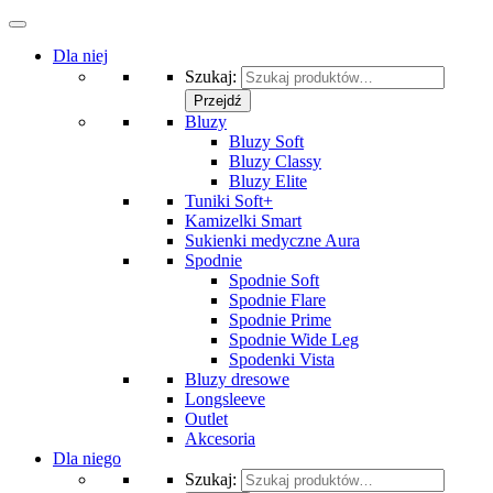
Dla niej
Szukaj:
Przejdź
Bluzy
Bluzy Soft
Bluzy Classy
Bluzy Elite
Tuniki Soft+
Kamizelki Smart
Sukienki medyczne Aura
Spodnie
Spodnie Soft
Spodnie Flare
Spodnie Prime
Spodnie Wide Leg
Spodenki Vista
Bluzy dresowe
Longsleeve
Outlet
Akcesoria
Dla niego
Szukaj: