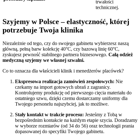
trwałości
technicznej.
Szyjemy w Polsce – elastyczność, której
potrzebuje Twoja klinika
Niezależnie od tego, czy do swojego gabinetu wybierzesz naszą
główną, pełną barw kolekcję 40°C, czy bazową linię 60°C,
zyskujesz pewność stabilnego partnera biznesowego.
Całą odzież
medyczną szyjemy we własnej szwalni.
Co to oznacza dla właścicieli klinik i menedżerów placówek?
Ekspresowa realizacja zamówień zespołowych:
Nie
czekamy na import gotowych ubrań z zagranicy.
Kontrolujemy produkcję od pierwszego cięcia materiału do
ostatniego szwu, dzięki czemu dostarczamy uniformy dla
Twojego personelu najszybciej, jak to możliwe.
Stały kontakt w trakcie procesu:
Jesteśmy z Tobą w
bezpośrednim kontakcie na każdym etapie szycia. Doradzamy
w wyborze rozmiarów (od 34 do 56) oraz technologii prania
dopasowanej do specyfiki Twojego gabinetu.