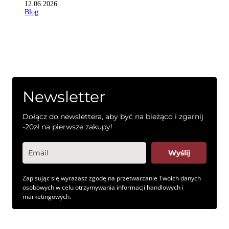
12.06.2026
Blog
Pozostań z nami
Zapisz się do newslettera, aby otrzymywać informacje o promocjach
i nowościach
Newsletter
Dołącz do newslettera, aby być na bieżąco i zgarnij
-20zł na pierwsze zakupy!
Wyślij
Zapisując się wyrażasz zgodę na przetwarzanie Twoich danych
osobowych w celu otrzymywania informacji handlowych i
marketingowych.