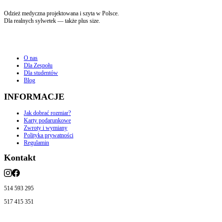
Odzież medyczna projektowana i szyta w Polsce.
Dla realnych sylwetek — także plus size.
O nas
Dla Zespołu
Dla studentów
Blog
INFORMACJE
Jak dobrać rozmiar?
Karty podarunkowe
Zwroty i wymiany
Polityka prywatności
Regulamin
Kontakt
514 593 295
517 415 351