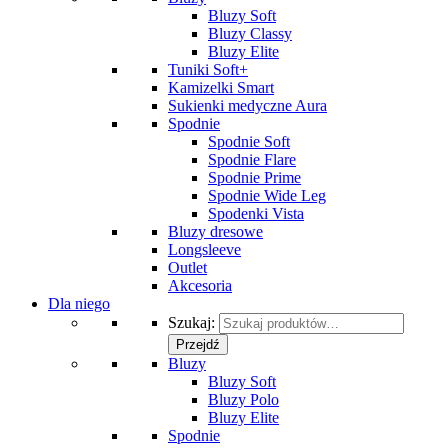
Bluzy Soft
Bluzy Classy
Bluzy Elite
Tuniki Soft+
Kamizelki Smart
Sukienki medyczne Aura
Spodnie
Spodnie Soft
Spodnie Flare
Spodnie Prime
Spodnie Wide Leg
Spodenki Vista
Bluzy dresowe
Longsleeve
Outlet
Akcesoria
Dla niego
Szukaj:
Przejdź
Bluzy
Bluzy Soft
Bluzy Polo
Bluzy Elite
Spodnie