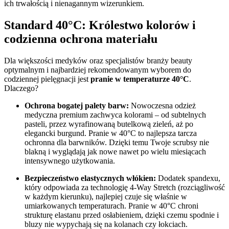
ich trwałością i nienagannym wizerunkiem.
Standard 40°C: Królestwo kolorów i
codzienna ochrona materiału
Dla większości medyków oraz specjalistów branży beauty
optymalnym i najbardziej rekomendowanym wyborem do
codziennej pielęgnacji jest
pranie w temperaturze 40°C
.
Dlaczego?
Ochrona bogatej palety barw:
Nowoczesna odzież
medyczna premium zachwyca kolorami – od subtelnych
pasteli, przez wyrafinowaną butelkową zieleń, aż po
elegancki burgund. Pranie w 40°C to najlepsza tarcza
ochronna dla barwników. Dzięki temu Twoje scrubsy nie
blakną i wyglądają jak nowe nawet po wielu miesiącach
intensywnego użytkowania.
Bezpieczeństwo elastycznych włókien:
Dodatek spandexu,
który odpowiada za technologię 4-Way Stretch (rozciągliwość
w każdym kierunku), najlepiej czuje się właśnie w
umiarkowanych temperaturach. Pranie w 40°C chroni
strukturę elastanu przed osłabieniem, dzięki czemu spodnie i
bluzy nie wypychają się na kolanach czy łokciach.