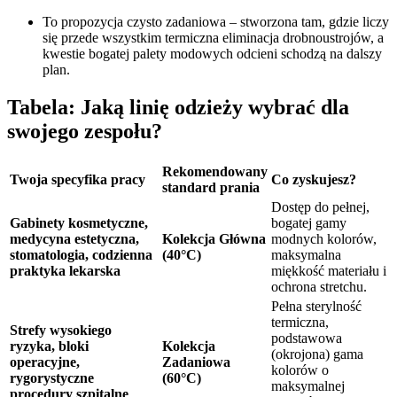
To propozycja czysto zadaniowa – stworzona tam, gdzie liczy
się przede wszystkim termiczna eliminacja drobnoustrojów, a
kwestie bogatej palety modowych odcieni schodzą na dalszy
plan.
Tabela: Jaką linię odzieży wybrać dla
swojego zespołu?
Rekomendowany
Twoja specyfika pracy
Co zyskujesz?
standard prania
Dostęp do pełnej,
Gabinety kosmetyczne,
bogatej gamy
medycyna estetyczna,
Kolekcja Główna
modnych kolorów,
stomatologia, codzienna
(40°C)
maksymalna
praktyka lekarska
miękkość materiału i
ochrona stretchu.
Pełna sterylność
termiczna,
Strefy wysokiego
podstawowa
ryzyka, bloki
Kolekcja
(okrojona) gama
operacyjne,
Zadaniowa
kolorów o
rygorystyczne
(60°C)
maksymalnej
procedury szpitalne