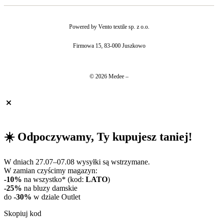
Powered by Vento textile sp. z o.o.
Firmowa 15, 83-000 Juszkowo
© 2026 Medee –
☀️ Odpoczywamy, Ty kupujesz taniej!
W dniach 27.07–07.08 wysyłki są wstrzymane.
W zamian czyścimy magazyn:
-10%
na wszystko* (kod:
LATO
)
-25%
na bluzy damskie
do
-30%
w dziale Outlet
Skopiuj kod