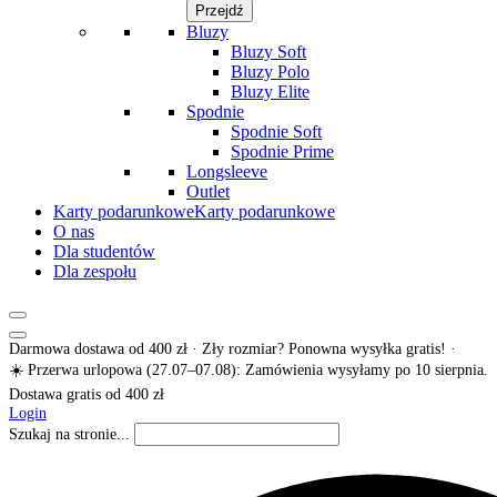
Przejdź
Bluzy
Bluzy Soft
Bluzy Polo
Bluzy Elite
Spodnie
Spodnie Soft
Spodnie Prime
Longsleeve
Outlet
Karty podarunkowe
Karty podarunkowe
O nas
Dla studentów
Dla zespołu
Darmowa dostawa od 400 zł · Zły rozmiar? Ponowna wysyłka gratis! ·
☀️ Przerwa urlopowa (27.07–07.08): Zamówienia wysyłamy po 10 sierpnia.
Dostawa gratis od 400 zł
Login
Szukaj na stronie...