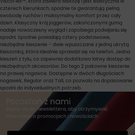
ViscoFlex™, która zawiera wiskozę i jest elastyczna w
czterech kierunkach, spodnie te gwarantują pełną
swobodę ruchów i maksymalny komfort przez cały
dzień. Klasyczny krój joggerów, zakończonymi gumą
nadaje nowoczesny wygląd i zapobiega podwijaniu się
spodni. Spodnie posiadają cztery podstawowe,
niezbędne kieszenie – dwie wpuszczane z jedną ukrytą
kieszonką, która idealnie sprawdzi się na telefon. Jedna
kieszeń z tyłu, co zapewnia dodatkowo łatwy dostęp do
niezbędnych akcesoriów. Do tego 2 pakowne kieszenie
na prawej nogawce. Dostępne w dwóch długościach
nogawek, Regular oraz Tall, co pozwala na dopasowanie
spodni do indywidualnych potrzeb.
Pozostań z nami
Zapisz się do newslettera, aby otrzymywać
informacje o promocjach i nowościach