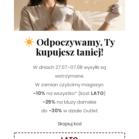
-25%
Tunika kopertowa
Bluza medyczna
damska Soft+
damska soft Deep
Deep Marine
Marine
Odpoczywamy, Ty
199,00
zł
kupujesz taniej!
159,00
zł
119,00
zł
W dniach 27.07–07.08 wysyłki są
wstrzymane.
Wybierz opcje
W zamian czyścimy magazyn:
-10%
na wszystko* (kod:
LATO
)
Wybierz opcje
-25%
na bluzy damskie
-31%
-25%
do
-30%
w dziale Outlet
Bluza medyczna
damska soft Black
Skopiuj kod
159,00
zł