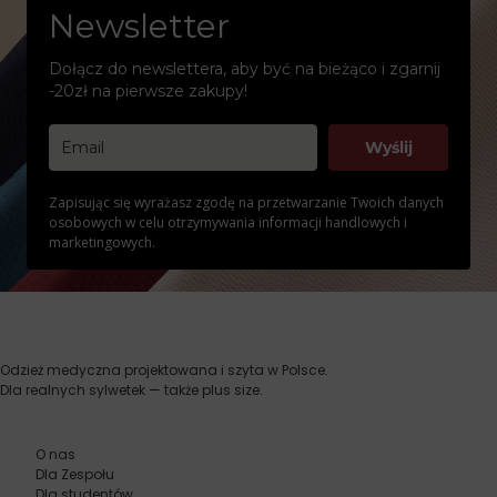
Newsletter
Dołącz do newslettera, aby być na bieżąco i zgarnij
-20zł na pierwsze zakupy!
Wyślij
Zapisując się wyrażasz zgodę na przetwarzanie Twoich danych
osobowych w celu otrzymywania informacji handlowych i
marketingowych.
Odzież medyczna projektowana i szyta w Polsce.
Dla realnych sylwetek — także plus size.
O nas
Dla Zespołu
Dla studentów