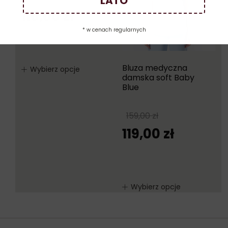
LATO
110,00
zł
* w cenach regularnych
Bluza medyczna
Wybierz opcje
damska soft Baby
Blue
159,00
zł
119,00
zł
Wybierz opcje