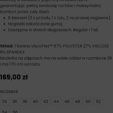
gwarantując pełną swobodę ruchów i maksymalny
komfort przez cały dzień.
6 kieszeni (3 z przodu, 1 z tyłu, 2 na prawej nogawce).
Nogawki zakończone gumą.
Dostępne w dwóch długościach: Regular i Tall.
Skład:
Tkanina ViscoFlex™ 67% POLYSTER 27% VISCOSE
6% SPANDEX
Modelka na zdjęciach ma na sobie odzież w rozmiarze 36
i ma 170 cm wzrostu
169,00
zł
ROZMIAR
34
36
38
40
42
44
46
48
50
52
54
56