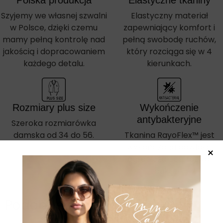
Polska produkcja
Elastyczne tkaniny
Szyjemy we własnej szwalni
Elastyczny materiał
w Polsce, dzięki czemu
zapewniający komfort i
mamy pełną kontrolę nad
pełną swobodę ruchów,
jakością i dopracowaniem
który rozciąga się w 4
każdego detalu.
kierunkach.
PLUS  SIZE
Rozmiary plus size
Wykończenie
antybakteryjne
Szeroka rozmiarówka
damska od 34 do 56.
Tkanina RayoFlex™ jest
wykończona powłoką
ograniczającą rozwój
bakterii.
Podobne produkty