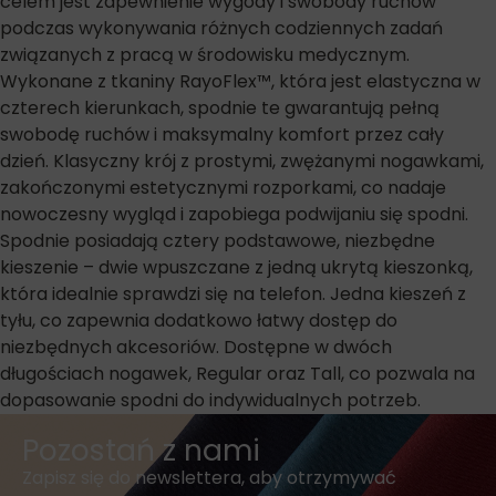
celem jest zapewnienie wygody i swobody ruchów
podczas wykonywania różnych codziennych zadań
związanych z pracą w środowisku medycznym.
Wykonane z tkaniny RayoFlex™, która jest elastyczna w
czterech kierunkach, spodnie te gwarantują pełną
swobodę ruchów i maksymalny komfort przez cały
dzień. Klasyczny krój z prostymi, zwężanymi nogawkami,
zakończonymi estetycznymi rozporkami, co nadaje
nowoczesny wygląd i zapobiega podwijaniu się spodni.
Spodnie posiadają cztery podstawowe, niezbędne
kieszenie – dwie wpuszczane z jedną ukrytą kieszonką,
która idealnie sprawdzi się na telefon. Jedna kieszeń z
tyłu, co zapewnia dodatkowo łatwy dostęp do
niezbędnych akcesoriów. Dostępne w dwóch
długościach nogawek, Regular oraz Tall, co pozwala na
dopasowanie spodni do indywidualnych potrzeb.
Pozostań z nami
Zapisz się do newslettera, aby otrzymywać