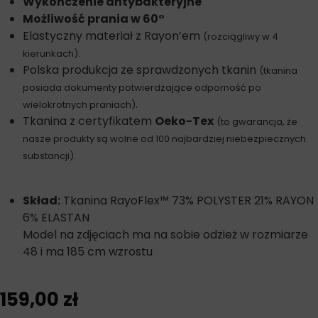
Wykończenie antybakteryjne
Możliwość prania w 60°
Elastyczny materiał z Rayon’em
(rozciągliwy w 4
kierunkach).
Polska produkcja ze sprawdzonych tkanin
(tkanina
posiada dokumenty potwierdzające odporność po
.
wielokrotnych praniach)
Tkanina z certyfikatem
Oeko-Tex
(to gwarancja, że
nasze produkty są wolne od 100 najbardziej niebezpiecznych
substancji).
Skład:
Tkanina RayoFlex™ 73% POLYSTER 21% RAYON
6% ELASTAN
Model na zdjęciach ma na sobie odzież w rozmiarze
48 i ma 185 cm wzrostu
159,00
zł