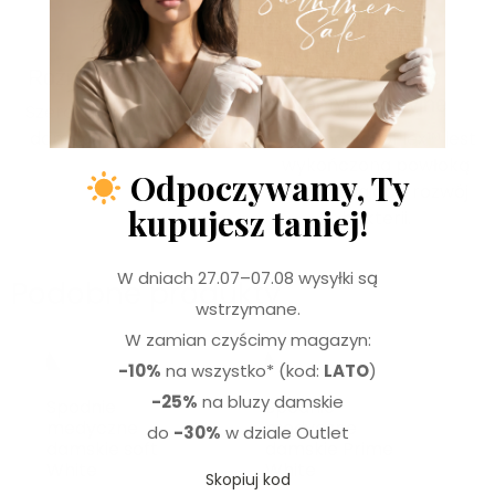
PLUS  SIZE
Rozmiary plus size
Wykończenie
antybakteryjne
Szeroka rozmiarówka
damska od 34 do 56.
Tkanina RayoFlex™ jest
wykończona powłoką
Odpoczywamy, Ty
ograniczającą rozwój
kupujesz taniej!
bakterii.
W dniach 27.07–07.08 wysyłki są
Podobne produkty
wstrzymane.
W zamian czyścimy magazyn:
-10%
na wszystko* (kod:
LATO
)
-25%
na bluzy damskie
Spodnie
Spodnie
medyczne
medyczne
do
-30%
w dziale Outlet
damskie soft
damskie Prime
White
White
Skopiuj kod