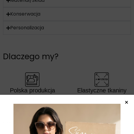
Materiał/Skład
Konserwacja
Personalizacja
Dlaczego my?
Polska produkcja
Elastyczne tkaniny
Szyjemy we własnej szwalni
Elastyczny materiał
w Polsce, dzięki czemu
zapewniający komfort i
mamy pełną kontrolę nad
pełną swobodę ruchów,
jakością i dopracowaniem
który rozciąga się w 4
każdego detalu.
kierunkach.