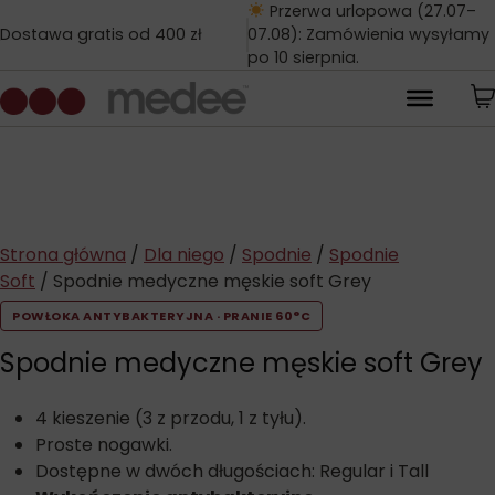
Przerwa urlopowa (27.07–
Dostawa gratis od 400 zł
07.08): Zamówienia wysyłamy
po 10 sierpnia.
Strona główna
/
Dla niego
/
Spodnie
/
Spodnie
Soft
/ Spodnie medyczne męskie soft Grey
POWŁOKA ANTYBAKTERYJNA · PRANIE 60°C
Spodnie medyczne męskie soft Grey
4 kieszenie (3 z przodu, 1 z tyłu).
Proste nogawki.
Dostępne w dwóch długościach: Regular i Tall