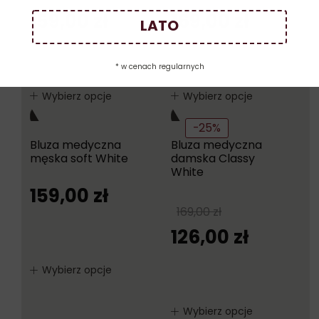
159,00
zł
169,00
zł
LATO
* w cenach regularnych
Wybierz opcje
Wybierz opcje
-25%
Bluza medyczna
Bluza medyczna
męska soft White
damska Classy
White
159,00
zł
169,00
zł
126,00
zł
Wybierz opcje
Wybierz opcje