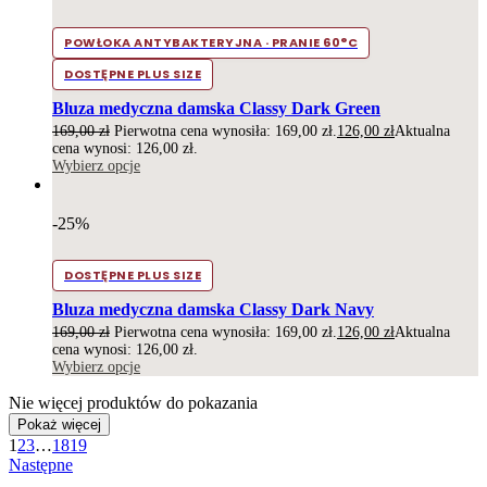
POWŁOKA ANTYBAKTERYJNA · PRANIE 60°C
DOSTĘPNE PLUS SIZE
Bluza medyczna damska Classy Dark Green
169,00
zł
Pierwotna cena wynosiła: 169,00 zł.
126,00
zł
Aktualna
cena wynosi: 126,00 zł.
Wybierz opcje
-25%
DOSTĘPNE PLUS SIZE
Bluza medyczna damska Classy Dark Navy
169,00
zł
Pierwotna cena wynosiła: 169,00 zł.
126,00
zł
Aktualna
cena wynosi: 126,00 zł.
Wybierz opcje
Nie więcej produktów do pokazania
Pokaż więcej
1
2
3
…
18
19
Następne