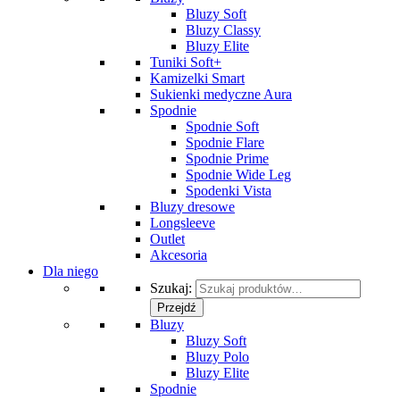
Bluzy Soft
Bluzy Classy
Bluzy Elite
Tuniki Soft+
Kamizelki Smart
Sukienki medyczne Aura
Spodnie
Spodnie Soft
Spodnie Flare
Spodnie Prime
Spodnie Wide Leg
Spodenki Vista
Bluzy dresowe
Longsleeve
Outlet
Akcesoria
Dla niego
Szukaj:
Przejdź
Bluzy
Bluzy Soft
Bluzy Polo
Bluzy Elite
Spodnie