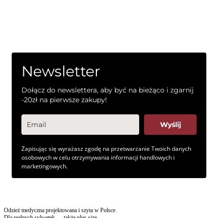
Pozostań z nami
Zapisz się do newslettera, aby otrzymywać informacje o promocjach
i nowościach
Newsletter
Dołącz do newslettera, aby być na bieżąco i zgarnij
-20zł na pierwsze zakupy!
Wyślij
Zapisując się wyrażasz zgodę na przetwarzanie Twoich danych
osobowych w celu otrzymywania informacji handlowych i
marketingowych.
Odzież medyczna projektowana i szyta w Polsce.
Dla realnych sylwetek — także plus size.