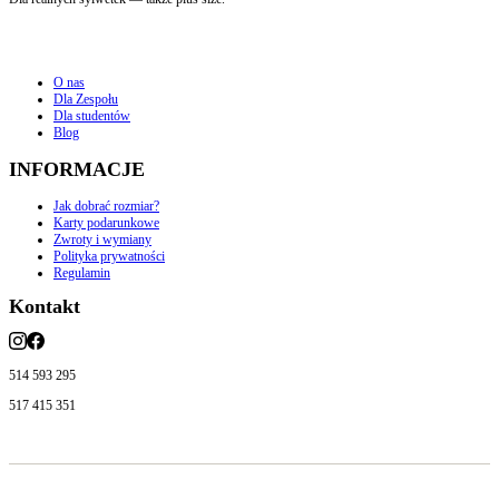
O nas
Dla Zespołu
Dla studentów
Blog
INFORMACJE
Jak dobrać rozmiar?
Karty podarunkowe
Zwroty i wymiany
Polityka prywatności
Regulamin
Kontakt
514 593 295
517 415 351