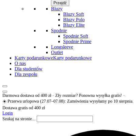
Przejdź
Bluzy
Bluzy Soft
Bluzy Polo
Bluzy Elite
Spodnie
Spodnie Soft
Spodnie Prime
Longsleeve
Outlet
Karty podarunkowe
Karty podarunkowe
O nas
Dla studentów
Dla zespołu
Darmowa dostawa od 400 zł · Zły rozmiar? Ponowna wysyłka gratis! ·
☀️ Przerwa urlopowa (27.07–07.08): Zamówienia wysyłamy po 10 sierpnia.
Dostawa gratis od 400 zł
Login
Szukaj na stronie...