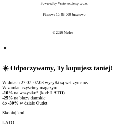
Powered by Vento textile sp. z o.o.
Firmowa 15, 83-000 Juszkowo
© 2026 Medee –
☀️ Odpoczywamy, Ty kupujesz taniej!
W dniach 27.07–07.08 wysyłki są wstrzymane.
W zamian czyścimy magazyn:
-10%
na wszystko* (kod:
LATO
)
-25%
na bluzy damskie
do
-30%
w dziale Outlet
Skopiuj kod
LATO