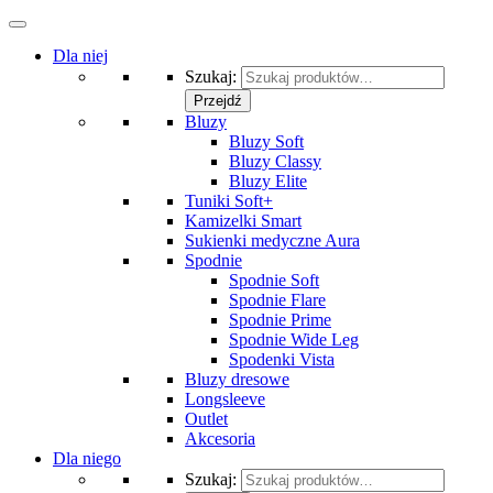
Dla niej
Szukaj:
Przejdź
Bluzy
Bluzy Soft
Bluzy Classy
Bluzy Elite
Tuniki Soft+
Kamizelki Smart
Sukienki medyczne Aura
Spodnie
Spodnie Soft
Spodnie Flare
Spodnie Prime
Spodnie Wide Leg
Spodenki Vista
Bluzy dresowe
Longsleeve
Outlet
Akcesoria
Dla niego
Szukaj: