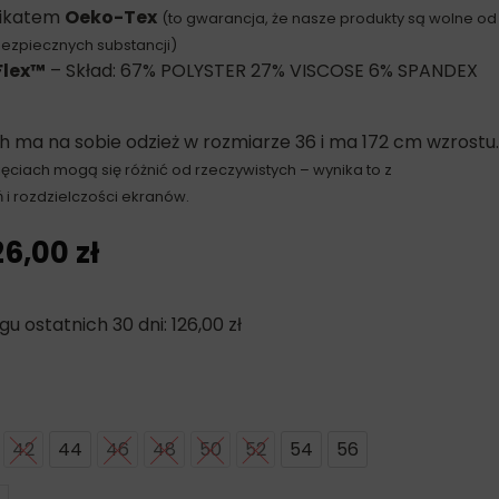
fikatem
Oeko-Tex
(to gwarancja, że nasze produkty są wolne od
bezpiecznych substancji)
Flex™
– Skład: 67% POLYSTER 27% VISCOSE 6% SPANDEX
h ma na sobie odzież w rozmiarze 36 i ma 172 cm wzrostu.
ęciach mogą się różnić od rzeczywistych – wynika to z
 i rozdzielczości ekranów.
26,00
zł
gu ostatnich 30 dni:
126,00
zł
42
44
46
48
50
52
54
56