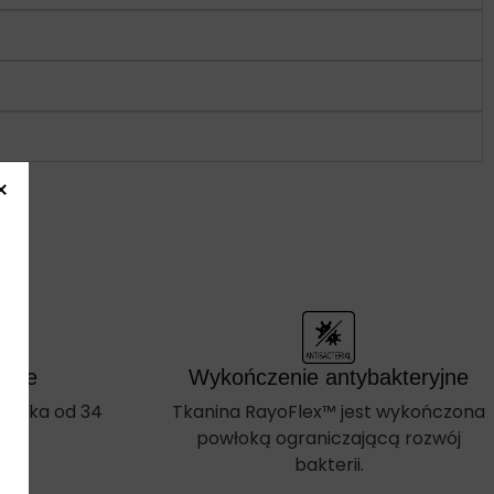
size
Wykończenie antybakteryjne
amska od 34
Tkanina RayoFlex™ jest wykończona
powłoką ograniczającą rozwój
bakterii.