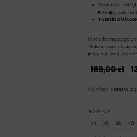
Tkanina z certy
100 najbardziej nie
Tkanina Visco
Modelka na zdjęciac
*Odcienie odzieży na zdj
indywidualnych ustawień
169,00
zł
1
Najniższa cena w cią
ROZMIAR
34
36
38
40