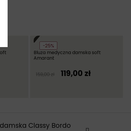
-25%
oft
Bluza medyczna damska soft
Amarant
119,00
zł
159,00
zł
damska Classy Bordo