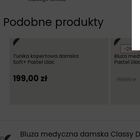
Podobne produkty
-25%
Tunika kopertowa damska
Bluza med
Soft+ Pastel Lilac
Pastel Lila
199,00
zł
159,00
zł
Bluza medyczna damska Classy D