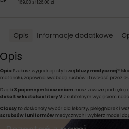
169,00
zł
126,00
zł
Opis
Informacje dodatkowe
Op
Opis
Opis:
Szukasz wygodnej i stylowej
bluzy medycznej
? Mo
materiału, zapewnia swobodę ruchów i trwałość przez dłu
Dzięki
3 pojemnym kieszeniom
masz zawsze pod ręką nie
dekolt w kształcie litery V
z subtelnym wycięciem nadaj
Classy
to doskonały wybór dla lekarzy, pielęgniarek i ws
scrubsów i uniformów
medycznych i wybierz model do