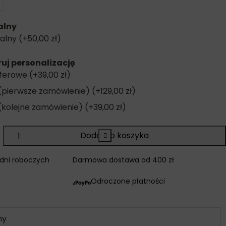
alny
ualny
(+
50,00
zł
)
ruj personalizację
sferowe
(+
39,00
zł
)
(pierwsze zamówienie)
(+
129,00
zł
)
(kolejne zamówienie)
(+
39,00
zł
)
Dodaj do koszyka
+
5 dni roboczych
Darmowa dostawa od 400 zł
Odroczone płatności
ny