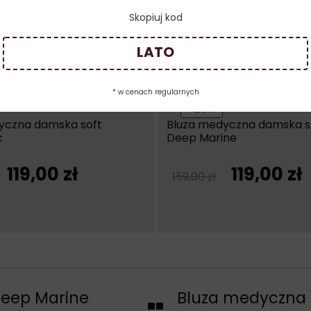
Skopiuj kod
LATO
* w cenach regularnych
-25%
yczna damska soft
Bluza medyczna damska s
c
Deep Marine
119,00
zł
119,00
zł
159,00
zł
eep Marine
Bluza medyczna 