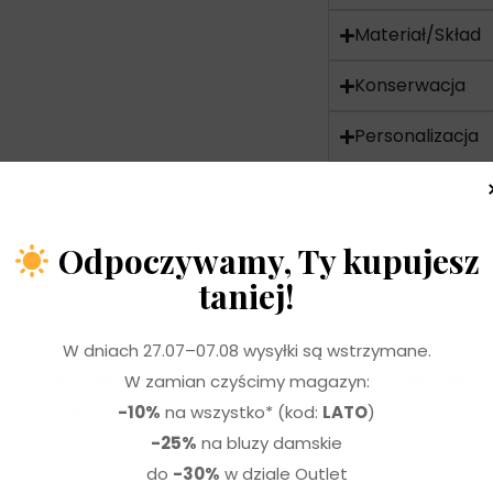
Materiał/Skład
Konserwacja
Personalizacja
Odpoczywamy, Ty kupujesz
taniej!
W dniach 27.07–07.08 wysyłki są wstrzymane.
PLUS  SIZE
styczne tkaniny
Rozmiary plus 
W zamian czyścimy magazyn:
 materiał zapewniający
Szeroka rozmiarówka d
-10%
na wszystko* (kod:
LATO
)
 pełną swobodę ruchów,
do 56.
-25%
na bluzy damskie
iąga się w 4 kierunkach.
do
-30%
w dziale Outlet