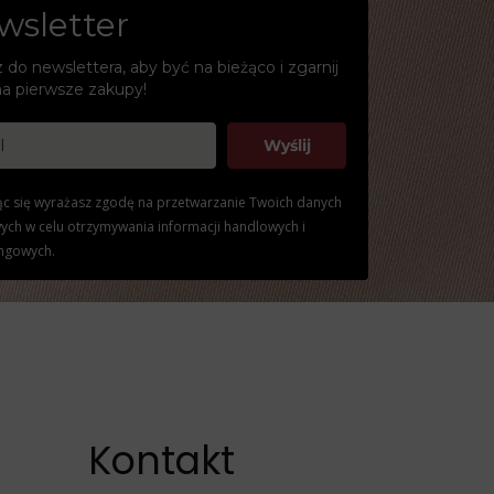
wsletter
 do newslettera, aby być na bieżąco i zgarnij
na pierwsze zakupy!
Wyślij
ąc się wyrażasz zgodę na przetwarzanie Twoich danych
ch w celu otrzymywania informacji handlowych i
ngowych.
Kontakt