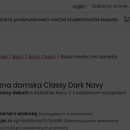
Login
Szukaj na stronie...
o
Karty podarunkowe
O nas
Dla studentów
Dla zespołu
niej
/
Bluzy
/
Bluzy Classy
/ Bluza medyczna damska
zna damska Classy Dark Navy
czny dekolt
w kształcie litery V z subtelnym wycięciem
eriał z wiskozą
(rozciągliwy w 4 kierunkach)
cja
ze sprawdzonych tkanin
(tkanina posiada dokumenty
porność po wielokrotnych praniach)