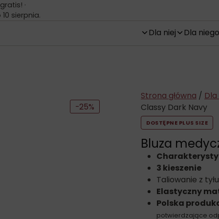
atis! ·
0 sierpnia.
Dla niej
Dla nieg
Strona główna
/
Dla 
-25%
Classy Dark Navy
DOSTĘPNE PLUS SIZE
Bluza medyc
Charakterysty
3 kieszenie
Taliowanie z tyłu
Elastyczny mat
Polska produk
potwierdzające od