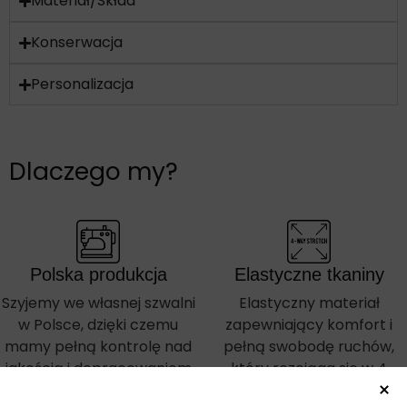
Materiał/Skład
Konserwacja
Personalizacja
Dlaczego my?
Polska produkcja
Elastyczne tkaniny
Szyjemy we własnej szwalni
Elastyczny materiał
w Polsce, dzięki czemu
zapewniający komfort i
mamy pełną kontrolę nad
pełną swobodę ruchów,
jakością i dopracowaniem
który rozciąga się w 4
każdego detalu.
kierunkach.