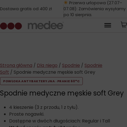
Przerwa urlopowa (27.07–
Dostawa gratis od 400 zł
07.08): Zamówienia wysyłamy
po 10 sierpnia.
Strona główna
/
Dla niego
/
Spodnie
/
Spodnie
Soft
/ Spodnie medyczne męskie soft Grey
POWŁOKA ANTYBAKTERYJNA · PRANIE 60°C
Spodnie medyczne męskie soft Grey
4 kieszenie (3 z przodu, 1 z tyłu).
Proste nogawki.
Dostępne w dwóch długościach: Regular i Tall