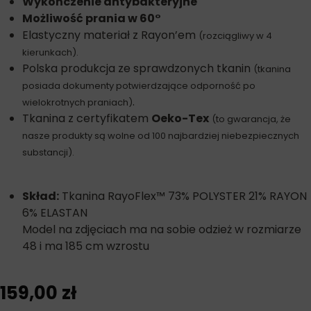
Wykończenie antybakteryjne
Możliwość prania w 60°
Elastyczny materiał z Rayon’em
(rozciągliwy w 4
kierunkach).
Polska produkcja ze sprawdzonych tkanin
(tkanina
posiada dokumenty potwierdzające odporność po
.
wielokrotnych praniach)
Tkanina z certyfikatem
Oeko-Tex
(to gwarancja, że
nasze produkty są wolne od 100 najbardziej niebezpiecznych
substancji).
Skład:
Tkanina RayoFlex™ 73% POLYSTER 21% RAYON
6% ELASTAN
Model na zdjęciach ma na sobie odzież w rozmiarze
48 i ma 185 cm wzrostu
159,00
zł