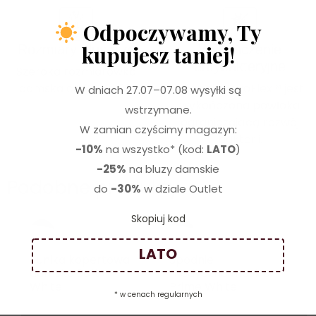
Odpoczywamy, Ty
PLUS  SIZE
kupujesz taniej!
Rozmiary plus size
Wykończenie
antybakteryjne
Szeroka rozmiarówka
damska od 34 do 56.
Tkanina RayoFlex™ jest
W dniach 27.07–07.08 wysyłki są
wykończona powłoką
wstrzymane.
ograniczającą rozwój
W zamian czyścimy magazyn:
bakterii.
-10%
na wszystko* (kod:
LATO
)
-25%
na bluzy damskie
Podobne produkty
do
-30%
w dziale Outlet
Skopiuj kod
LATO
Tunika kopertowa
Spodnie
damska Soft+
medyczne męskie
White
Prime White
* w cenach regularnych