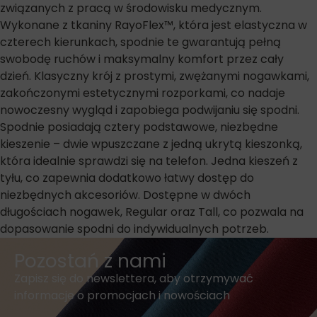
związanych z pracą w środowisku medycznym.
Wykonane z tkaniny RayoFlex™, która jest elastyczna w
czterech kierunkach, spodnie te gwarantują pełną
swobodę ruchów i maksymalny komfort przez cały
dzień. Klasyczny krój z prostymi, zwężanymi nogawkami,
zakończonymi estetycznymi rozporkami, co nadaje
nowoczesny wygląd i zapobiega podwijaniu się spodni.
Spodnie posiadają cztery podstawowe, niezbędne
kieszenie – dwie wpuszczane z jedną ukrytą kieszonką,
która idealnie sprawdzi się na telefon. Jedna kieszeń z
tyłu, co zapewnia dodatkowo łatwy dostęp do
niezbędnych akcesoriów. Dostępne w dwóch
długościach nogawek, Regular oraz Tall, co pozwala na
dopasowanie spodni do indywidualnych potrzeb.
Pozostań z nami
Zapisz się do newslettera, aby otrzymywać
informacje o promocjach i nowościach