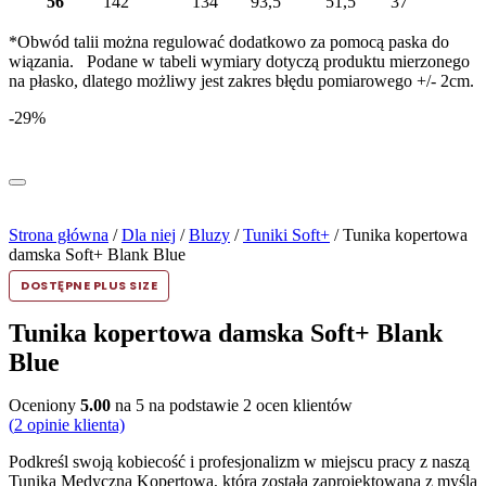
56
142
134
93,5
51,5
37
*Obwód talii można regulować dodatkowo za pomocą paska do
wiązania. Podane w tabeli wymiary dotyczą produktu mierzonego
na płasko, dlatego możliwy jest zakres błędu pomiarowego +/- 2cm.
-29%
Strona główna
/
Dla niej
/
Bluzy
/
Tuniki Soft+
/ Tunika kopertowa
damska Soft+ Blank Blue
DOSTĘPNE PLUS SIZE
Tunika kopertowa damska Soft+ Blank
Blue
Oceniony
5.00
na 5 na podstawie
2
ocen klientów
(
2
opinie klienta)
Podkreśl swoją kobiecość i profesjonalizm w miejscu pracy z naszą
Tuniką Medyczną Kopertową, która została zaprojektowana z myślą