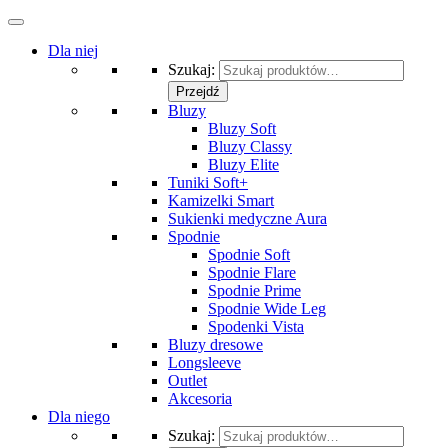
Dla niej
Szukaj:
Przejdź
Bluzy
Bluzy Soft
Bluzy Classy
Bluzy Elite
Tuniki Soft+
Kamizelki Smart
Sukienki medyczne Aura
Spodnie
Spodnie Soft
Spodnie Flare
Spodnie Prime
Spodnie Wide Leg
Spodenki Vista
Bluzy dresowe
Longsleeve
Outlet
Akcesoria
Dla niego
Szukaj: