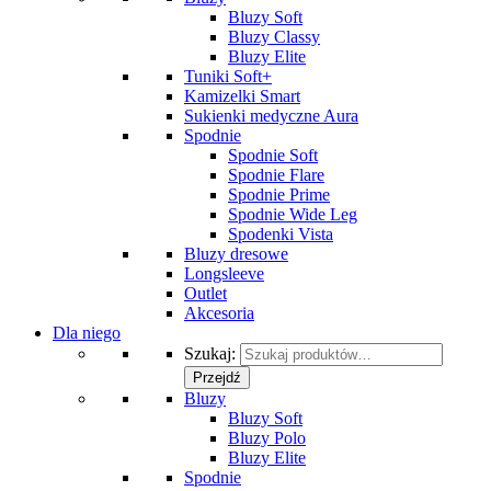
Bluzy Soft
Bluzy Classy
Bluzy Elite
Tuniki Soft+
Kamizelki Smart
Sukienki medyczne Aura
Spodnie
Spodnie Soft
Spodnie Flare
Spodnie Prime
Spodnie Wide Leg
Spodenki Vista
Bluzy dresowe
Longsleeve
Outlet
Akcesoria
Dla niego
Szukaj:
Przejdź
Bluzy
Bluzy Soft
Bluzy Polo
Bluzy Elite
Spodnie