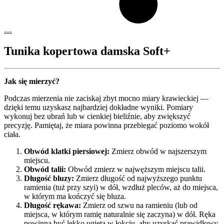
…
Tunika kopertowa damska Soft+
Jak się mierzyć?
Podczas mierzenia nie zaciskaj zbyt mocno miary krawieckiej —
dzięki temu uzyskasz najbardziej dokładne wyniki. Pomiary
wykonuj bez ubrań lub w cienkiej bieliźnie, aby zwiększyć
precyzję. Pamiętaj, że miara powinna przebiegać poziomo wokół
ciała.
Obwód klatki piersiowej:
Zmierz obwód w najszerszym
miejscu.
Obwód talii:
Obwód zmierz w najwęższym miejscu talii.
Długość bluzy:
Zmierz długość od najwyższego punktu
ramienia (tuż przy szyi) w dół, wzdłuż pleców, aż do miejsca,
w którym ma kończyć się bluza.
Długość rękawa:
Zmierz od szwu na ramieniu (lub od
miejsca, w którym ramię naturalnie się zaczyna) w dół. Ręka
powinna być lekko ugięta w łokciu, aby uzyskać prawidłowy