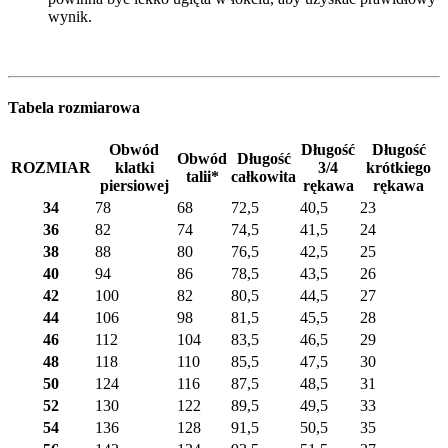
wynik.
Tabela rozmiarowa
Obwód
Długość
Długość
Obwód
Długość
ROZMIAR
klatki
3/4
krótkiego
talii*
całkowita
piersiowej
rękawa
rękawa
34
78
68
72,5
40,5
23
36
82
74
74,5
41,5
24
38
88
80
76,5
42,5
25
40
94
86
78,5
43,5
26
42
100
82
80,5
44,5
27
44
106
98
81,5
45,5
28
46
112
104
83,5
46,5
29
48
118
110
85,5
47,5
30
50
124
116
87,5
48,5
31
52
130
122
89,5
49,5
33
54
136
128
91,5
50,5
35