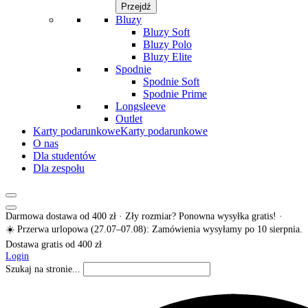
Przejdź
Bluzy
Bluzy Soft
Bluzy Polo
Bluzy Elite
Spodnie
Spodnie Soft
Spodnie Prime
Longsleeve
Outlet
Karty podarunkowe
Karty podarunkowe
O nas
Dla studentów
Dla zespołu
Darmowa dostawa od 400 zł · Zły rozmiar? Ponowna wysyłka gratis! ·
☀️ Przerwa urlopowa (27.07–07.08): Zamówienia wysyłamy po 10 sierpnia.
Dostawa gratis od 400 zł
Login
Szukaj na stronie...