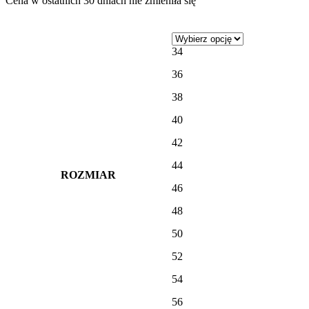
Cena w ostatnich 30 dniach nie zmieniła się
34
36
38
40
42
44
ROZMIAR
46
48
50
52
54
56