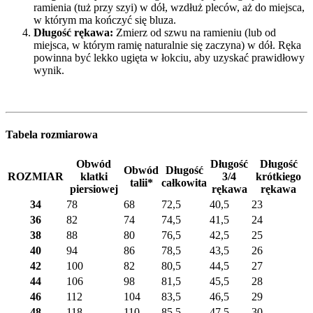
ramienia (tuż przy szyi) w dół, wzdłuż pleców, aż do miejsca,
w którym ma kończyć się bluza.
Długość rękawa:
Zmierz od szwu na ramieniu (lub od
miejsca, w którym ramię naturalnie się zaczyna) w dół. Ręka
powinna być lekko ugięta w łokciu, aby uzyskać prawidłowy
wynik.
Tabela rozmiarowa
Obwód
Długość
Długość
Obwód
Długość
ROZMIAR
klatki
3/4
krótkiego
talii*
całkowita
piersiowej
rękawa
rękawa
34
78
68
72,5
40,5
23
36
82
74
74,5
41,5
24
38
88
80
76,5
42,5
25
40
94
86
78,5
43,5
26
42
100
82
80,5
44,5
27
44
106
98
81,5
45,5
28
46
112
104
83,5
46,5
29
48
118
110
85,5
47,5
30