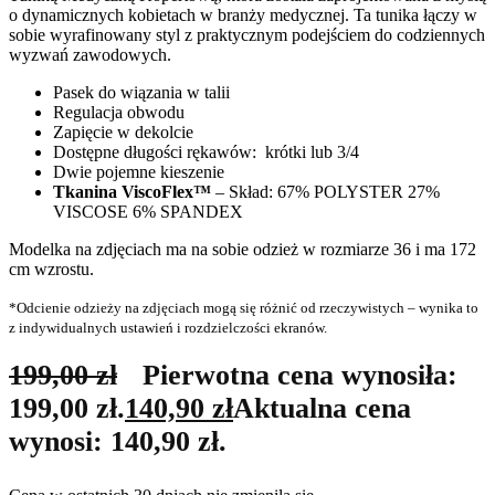
o dynamicznych kobietach w branży medycznej. Ta tunika łączy w
sobie wyrafinowany styl z praktycznym podejściem do codziennych
wyzwań zawodowych.
Pasek do wiązania w talii
Regulacja obwodu
Zapięcie w dekolcie
Dostępne długości rękawów: krótki lub 3/4
Dwie pojemne kieszenie
Tkanina ViscoFlex™
– Skład: 67% POLYSTER 27%
VISCOSE 6% SPANDEX
Modelka na zdjęciach ma na sobie odzież w rozmiarze 36 i ma 172
cm wzrostu.
*Odcienie odzieży na zdjęciach mogą się różnić od rzeczywistych – wynika to
z indywidualnych ustawień i rozdzielczości ekranów.
199,00
zł
Pierwotna cena wynosiła:
199,00 zł.
140,90
zł
Aktualna cena
wynosi: 140,90 zł.