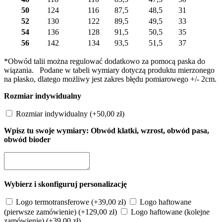
50
124
116
87,5
48,5
31
52
130
122
89,5
49,5
33
54
136
128
91,5
50,5
35
56
142
134
93,5
51,5
37
*Obwód talii można regulować dodatkowo za pomocą paska do
wiązania. Podane w tabeli wymiary dotyczą produktu mierzonego
na płasko, dlatego możliwy jest zakres błędu pomiarowego +/- 2cm.
Rozmiar indywidualny
Rozmiar indywidualny
(+
50,00
zł
)
Wpisz tu swoje wymiary: Obwód klatki, wzrost, obwód pasa,
obwód bioder
Wybierz i skonfiguruj personalizację
Logo termotransferowe
(+
39,00
zł
)
Logo haftowane
(pierwsze zamówienie)
(+
129,00
zł
)
Logo haftowane (kolejne
zamówienie)
(+
39,00
zł
)