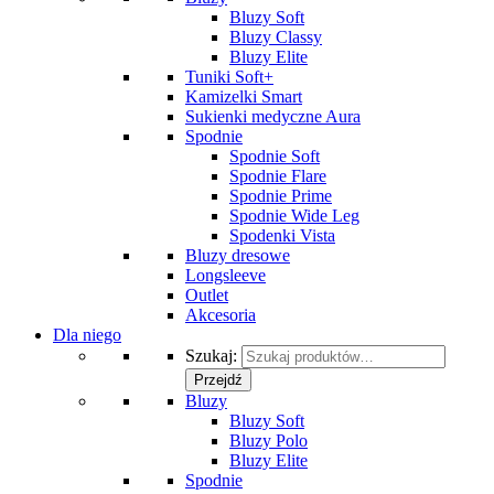
Bluzy Soft
Bluzy Classy
Bluzy Elite
Tuniki Soft+
Kamizelki Smart
Sukienki medyczne Aura
Spodnie
Spodnie Soft
Spodnie Flare
Spodnie Prime
Spodnie Wide Leg
Spodenki Vista
Bluzy dresowe
Longsleeve
Outlet
Akcesoria
Dla niego
Szukaj:
Przejdź
Bluzy
Bluzy Soft
Bluzy Polo
Bluzy Elite
Spodnie