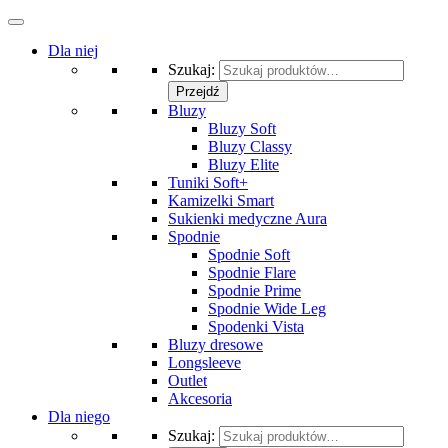
Dla niej
Szukaj:
Przejdź
Bluzy
Bluzy Soft
Bluzy Classy
Bluzy Elite
Tuniki Soft+
Kamizelki Smart
Sukienki medyczne Aura
Spodnie
Spodnie Soft
Spodnie Flare
Spodnie Prime
Spodnie Wide Leg
Spodenki Vista
Bluzy dresowe
Longsleeve
Outlet
Akcesoria
Dla niego
Szukaj: