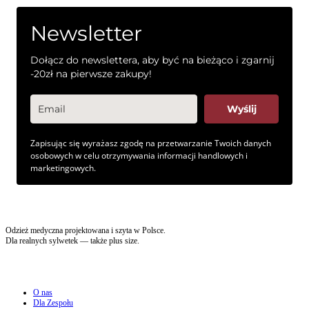
Newsletter
Dołącz do newslettera, aby być na bieżąco i zgarnij
-20zł na pierwsze zakupy!
Wyślij
Zapisując się wyrażasz zgodę na przetwarzanie Twoich danych
osobowych w celu otrzymywania informacji handlowych i
marketingowych.
Odzież medyczna projektowana i szyta w Polsce.
Dla realnych sylwetek — także plus size.
O nas
Dla Zespołu