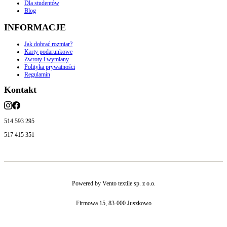
Dla studentów
Blog
INFORMACJE
Jak dobrać rozmiar?
Karty podarunkowe
Zwroty i wymiany
Polityka prywatności
Regulamin
Kontakt
514 593 295
517 415 351
Powered by Vento textile sp. z o.o.
Firmowa 15, 83-000 Juszkowo