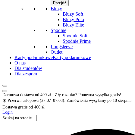
Przejdź
Bluzy
Bluzy Soft
Bluzy Polo
Bluzy Elite
Spodnie
Spodnie Soft
Spodnie Prime
Longsleeve
Outlet
Karty podarunkowe
Karty podarunkowe
O nas
Dla studentów
Dla zespołu
Darmowa dostawa od 400 zł · Zły rozmiar? Ponowna wysyłka gratis! ·
☀️ Przerwa urlopowa (27.07–07.08): Zamówienia wysyłamy po 10 sierpnia.
Dostawa gratis od 400 zł
Login
Szukaj na stronie...