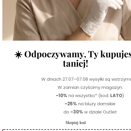
☀️ Odpoczywamy, Ty kupuje
taniej!
W dniach 27.07–07.08 wysyłki są wstrzym
W zamian czyścimy magazyn:
-10%
na wszystko* (kod:
LATO
)
-25%
na bluzy damskie
do
-30%
w dziale Outlet
Skopiuj kod