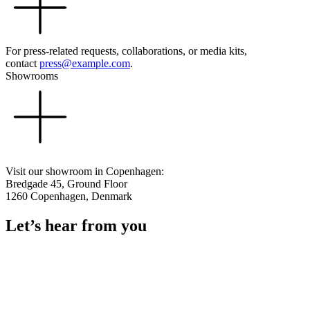
For press-related requests, collaborations, or media kits,
contact
press@example.com
.
Showrooms
Visit our showroom in Copenhagen:
Bredgade 45, Ground Floor
1260 Copenhagen, Denmark
Let’s hear from you
Pozostań z nami
Zapisz się do newslettera, aby otrzymywać informacje o promocjach
i nowościach