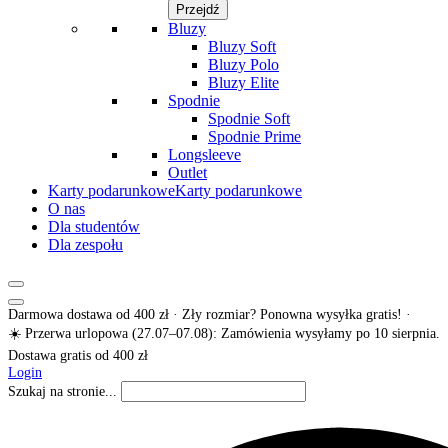
Przejdź
Bluzy
Bluzy Soft
Bluzy Polo
Bluzy Elite
Spodnie
Spodnie Soft
Spodnie Prime
Longsleeve
Outlet
Karty podarunkowe
Karty podarunkowe
O nas
Dla studentów
Dla zespołu
Darmowa dostawa od 400 zł · Zły rozmiar? Ponowna wysyłka gratis! ·
☀️ Przerwa urlopowa (27.07–07.08): Zamówienia wysyłamy po 10 sierpnia.
Dostawa gratis od 400 zł
Login
Szukaj na stronie...