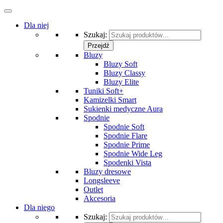
Dla niej
Szukaj:
Przejdź
Bluzy
Bluzy Soft
Bluzy Classy
Bluzy Elite
Tuniki Soft+
Kamizelki Smart
Sukienki medyczne Aura
Spodnie
Spodnie Soft
Spodnie Flare
Spodnie Prime
Spodnie Wide Leg
Spodenki Vista
Bluzy dresowe
Longsleeve
Outlet
Akcesoria
Dla niego
Szukaj: