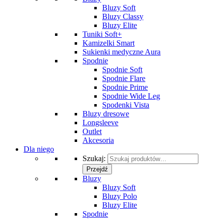
Bluzy Soft
Bluzy Classy
Bluzy Elite
Tuniki Soft+
Kamizelki Smart
Sukienki medyczne Aura
Spodnie
Spodnie Soft
Spodnie Flare
Spodnie Prime
Spodnie Wide Leg
Spodenki Vista
Bluzy dresowe
Longsleeve
Outlet
Akcesoria
Dla niego
Szukaj:
Przejdź
Bluzy
Bluzy Soft
Bluzy Polo
Bluzy Elite
Spodnie