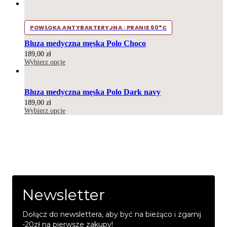
POWŁOKA ANTYBAKTERYJNA · PRANIE 60°C
Bluza medyczna męska Polo Choco
189,00
zł
Wybierz opcje
Bluza medyczna męska Polo Dark navy
189,00
zł
Wybierz opcje
Pozostań z nami
Zapisz się do newslettera, aby otrzymywać informacje o promocjach
i nowościach
Newsletter
Dołącz do newslettera, aby być na bieżąco i zgarnij
-20zł na pierwsze zakupy!