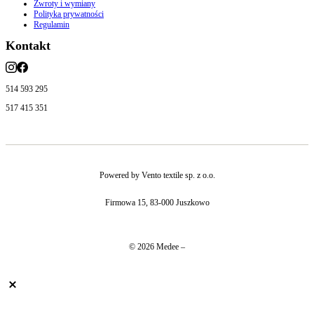
Zwroty i wymiany
Polityka prywatności
Regulamin
Kontakt
514 593 295
517 415 351
Powered by Vento textile sp. z o.o.
Firmowa 15, 83-000 Juszkowo
© 2026 Medee –