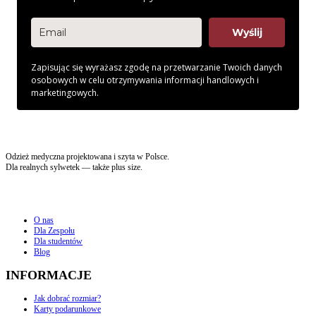
Wyślij
Zapisując się wyrażasz zgodę na przetwarzanie Twoich danych
osobowych w celu otrzymywania informacji handlowych i
marketingowych.
Odzież medyczna projektowana i szyta w Polsce.
Dla realnych sylwetek — także plus size.
O nas
Dla Zespołu
Dla studentów
Blog
INFORMACJE
Jak dobrać rozmiar?
Karty podarunkowe