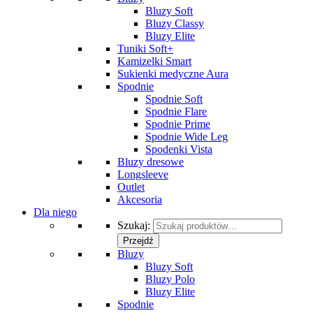
Bluzy Soft
Bluzy Classy
Bluzy Elite
Tuniki Soft+
Kamizelki Smart
Sukienki medyczne Aura
Spodnie
Spodnie Soft
Spodnie Flare
Spodnie Prime
Spodnie Wide Leg
Spodenki Vista
Bluzy dresowe
Longsleeve
Outlet
Akcesoria
Dla niego
Szukaj:
Przejdź
Bluzy
Bluzy Soft
Bluzy Polo
Bluzy Elite
Spodnie