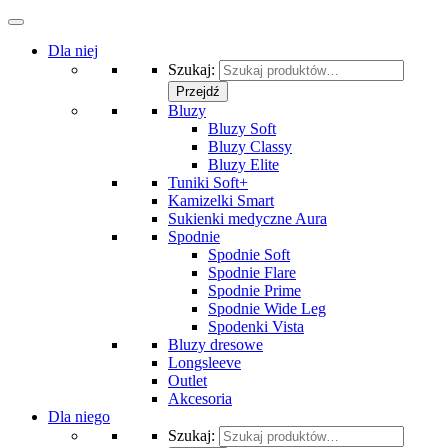
Dla niej
Szukaj:
Przejdź
Bluzy
Bluzy Soft
Bluzy Classy
Bluzy Elite
Tuniki Soft+
Kamizelki Smart
Sukienki medyczne Aura
Spodnie
Spodnie Soft
Spodnie Flare
Spodnie Prime
Spodnie Wide Leg
Spodenki Vista
Bluzy dresowe
Longsleeve
Outlet
Akcesoria
Dla niego
Szukaj: