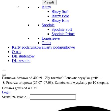
Przejdź
Bluzy
Bluzy Soft
Bluzy Polo
Bluzy Elite
Spodnie
Spodnie Soft
Spodnie Prime
Longsleeve
Outlet
Karty podarunkowe
Karty podarunkowe
O nas
Dla studentów
Dla zespołu
Darmowa dostawa od 400 zł · Zły rozmiar? Ponowna wysyłka gratis! ·
☀️ Przerwa urlopowa (27.07–07.08): Zamówienia wysyłamy po 10 sierpnia.
Dostawa gratis od 400 zł
Login
Szukaj na stronie...