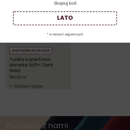
damska Soft+
damska Soft+ Dark
Skopiuj kod
Choco
Green
199,00
zł
199,00
zł
LATO
Wybierz opcje
Wybierz opcje
* w cenach regularnych
DOSTĘPNE PLUS SIZE
Tunika kopertowa
damska Soft+ Dark
Navy
199,00
zł
Wybierz opcje
Pozostań z nami