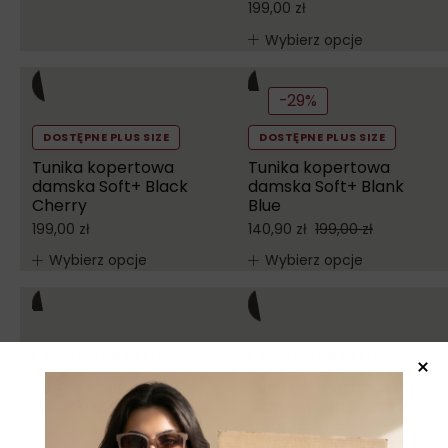
199,00
zł
Wybierz opcje
-29%
DOSTĘPNE PLUS SIZE
DOSTĘPNE PLUS SIZE
Tunika kopertowa
Tunika kopertowa
damska Soft+ Black
damska Soft+ Blank
Cherry
Blue
199,00
zł
140,90
zł
199,00
zł
Wybierz opcje
Wybierz opcje
DOSTĘPNE PLUS SIZE
DOSTĘPNE PLUS SIZE
Tunika kopertowa
Tunika kopertowa
damska Soft+ Bordo
damska Soft+
Cappuccino
199,00
zł