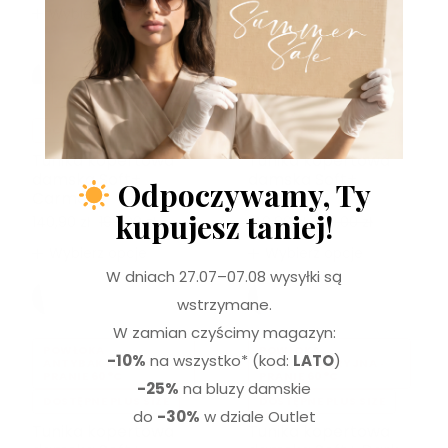
199,00
zł
Wybierz opcje
Wybierz opcje
-29%
-29%
DOSTĘPNE PLUS SIZE
DOSTĘPNE PLUS SIZE
Tunika kopertowa
Tunika kopertowa
damska Soft+
damska Soft+
Odpoczywamy, Ty
Carmel
Choco
kupujesz taniej!
140,90
zł
199,00
zł
140,90
zł
199,00
zł
Wybierz opcje
Wybierz opcje
W dniach 27.07–07.08 wysyłki są
wstrzymane.
W zamian czyścimy magazyn:
POWŁOKA
POWŁOKA
-10%
na wszystko* (kod:
LATO
)
ANTYBAKTERYJNA ·
ANTYBAKTERYJNA ·
PRANIE 60°C
PRANIE 60°C
-25%
na bluzy damskie
DOSTĘPNE PLUS SIZE
DOSTĘPNE PLUS SIZE
do
-30%
w dziale Outlet
Tunika kopertowa
Tunika kopertowa