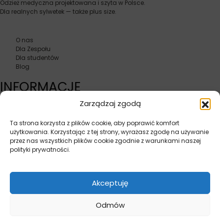
Odzież medyczna projektowana i szyta w Polsce.
Dla realnych sylwetek — także plus size.
O nas
Dla Zespołu
Dla studentów
Blog
INFORMACJE
Kontakt
Jak dobrać rozmiar?
Zarządzaj zgodą
Karty podarunkowe
Zwroty i wymiany
Ta strona korzysta z plików cookie, aby poprawić komfort
Polityka prywatności
514 593 295
użytkowania. Korzystając z tej strony, wyrażasz zgodę na używanie
Regulamin
517 415 351
przez nas wszystkich plików cookie zgodnie z warunkami naszej
polityki prywatności.
Akceptuję
Powered by Vento textile sp. z o.o.
Firmowa 15, 83-000 Juszkowo
Odmów