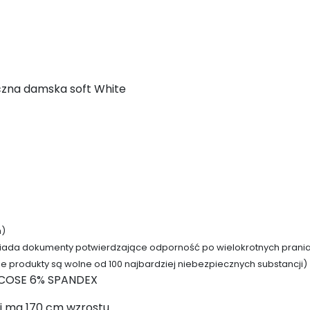
zna damska soft White
h)
siada dokumenty potwierdzające odporność po wielokrotnych prani
ze produkty są wolne od 100 najbardziej niebezpiecznych substancji)
SCOSE 6% SPANDEX
i ma 170 cm wzrostu.