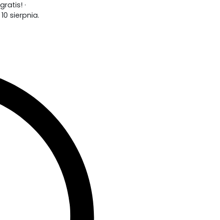
atis! ·
0 sierpnia.