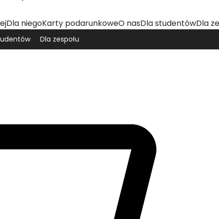
ej
Dla niego
Karty podarunkowe
O nas
Dla studentów
Dla z
tudentów
Dla zespołu