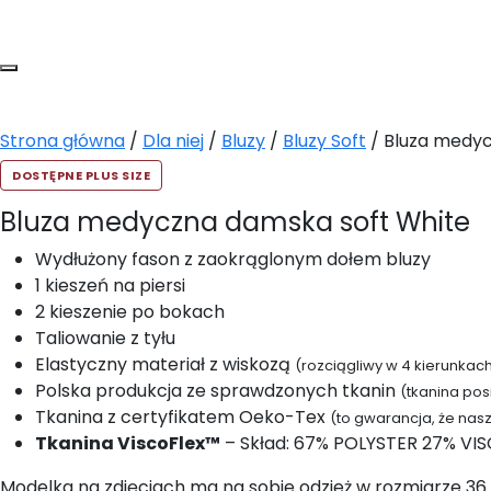
Strona główna
/
Dla niej
/
Bluzy
/
Bluzy Soft
/ Bluza medyc
DOSTĘPNE PLUS SIZE
Bluza medyczna damska soft White
Wydłużony fason z zaokrąglonym dołem bluzy
1 kieszeń na piersi
2 kieszenie po bokach
Taliowanie z tyłu
Elastyczny materiał z wiskozą
(rozciągliwy w 4 kierunkac
Polska produkcja ze sprawdzonych tkanin
(tkanina po
Tkanina z certyfikatem Oeko-Tex
(to gwarancja, że nas
Tkanina ViscoFlex™
– Skład: 67% POLYSTER 27% VI
Modelka na zdjęciach ma na sobie odzież w rozmiarze 36 