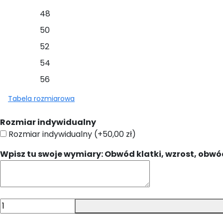
48
50
52
54
56
Tabela rozmiarowa
Rozmiar indywidualny
Rozmiar indywidualny
(+
50,00
zł
)
Wpisz tu swoje wymiary: Obwód klatki, wzrost, obw
ilość
Bluza