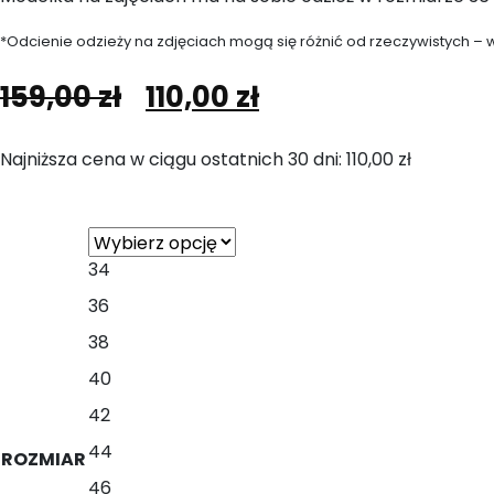
*Odcienie odzieży na zdjęciach mogą się różnić od rzeczywistych – w
Pierwotna
Aktualna
159,00
zł
110,00
zł
cena
cena
Najniższa cena w ciągu ostatnich 30 dni:
110,00
zł
wynosiła:
wynosi:
159,00 zł.
110,00 zł.
34
36
38
40
42
44
ROZMIAR
46