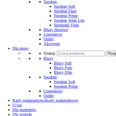
Spodnie
Spodnie Soft
Spodnie Flare
Spodnie Prime
Spodnie Wide Leg
Spodenki Vista
Bluzy dresowe
Longsleeve
Outlet
Akcesoria
Dla niego
Szukaj:
Przej
Bluzy
Bluzy Soft
Bluzy Polo
Bluzy Elite
Spodnie
Spodnie Soft
Spodnie Prime
Longsleeve
Outlet
Karty podarunkowe
Karty podarunkowe
O nas
Dla studentów
Dla zespołu