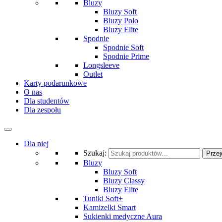
Bluzy
Bluzy Soft
Bluzy Polo
Bluzy Elite
Spodnie
Spodnie Soft
Spodnie Prime
Longsleeve
Outlet
Karty podarunkowe
O nas
Dla studentów
Dla zespołu
Dla niej
Szukaj:
Przej
Bluzy
Bluzy Soft
Bluzy Classy
Bluzy Elite
Tuniki Soft+
Kamizelki Smart
Sukienki medyczne Aura