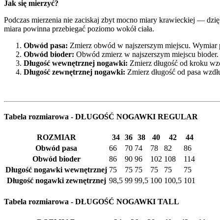
Jak się mierzyć?
Podczas mierzenia nie zaciskaj zbyt mocno miary krawieckiej — dzięk
miara powinna przebiegać poziomo wokół ciała.
Obwód pasa:
Zmierz obwód w najszerszym miejscu. Wymiar po
Obwód bioder:
Obwód zmierz w najszerszym miejscu bioder.
Długość wewnętrznej nogawki:
Zmierz długość od kroku wzd
Długość zewnętrznej nogawki:
Zmierz długość od pasa wzdłu
Tabela rozmiarowa - DŁUGOŚĆ NOGAWKI REGULAR
ROZMIAR
34
36
38
40
42
44
Obwód pasa
66
70
74
78
82
86
Obwód bioder
86
90
96
102
108
114
Długość nogawki wewnętrznej
75
75
75
75
75
75
Długość nogawki zewnętrznej
98,5
99
99,5
100
100,5
101
Tabela rozmiarowa - DŁUGOŚĆ NOGAWKI TALL