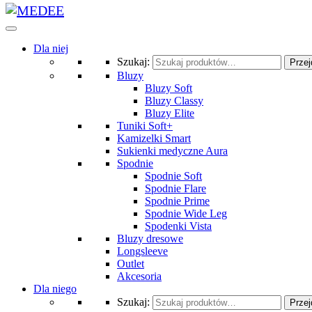
Dla niej
Szukaj:
Przej
Bluzy
Bluzy Soft
Bluzy Classy
Bluzy Elite
Tuniki Soft+
Kamizelki Smart
Sukienki medyczne Aura
Spodnie
Spodnie Soft
Spodnie Flare
Spodnie Prime
Spodnie Wide Leg
Spodenki Vista
Bluzy dresowe
Longsleeve
Outlet
Akcesoria
Dla niego
Szukaj:
Przej