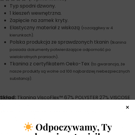
Typ spodni dzwony.
1 kieszeń wewnętrzna.
Zapięcie na zamek kryty.
Elastyczny materiał z wiskozą
(rozciągliwy w 4
kierunkach).
Polska produkcja ze sprawdzonych tkanin
(tkanina
posiada dokumenty potwierdzające odporność po
.
wielokrotnych praniach)
Tkanina z certyfikatem Oeko-Tex
(to gwarancja, że
nasze produkty są wolne od 100 najbardziej niebezpiecznych
substancji).
Skład:
Tkanina ViscoFlex™ 67% POLYSTER 27% VISCOSE
6% SPANDEX
Modelka na zdjęciach ma na sobie odzież w rozmiarze 36
i ma 172 cm wzrost
Odpoczywamy, Ty
*Odcienie odzieży na zdjęciach mogą się różnić od rzeczywistych –
wynika to z indywidualnych ustawień i rozdzielczości ekranów.