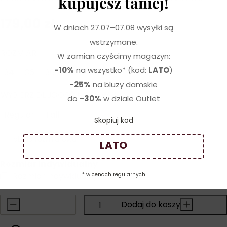
kupujesz taniej!
179,00
zł
W dniach 27.07–07.08 wysyłki są
wstrzymane.
ROZMIAR
W zamian czyścimy magazyn:
-10%
na wszystko* (kod:
LATO
)
34
36
38
40
42
44
-25%
na bluzy damskie
WYBIERZ DŁUGOŚĆ NOGAWKI
do
-30%
w dziale Outlet
Regular
Tall
Skopiuj kod
Tabela rozmiarowa
LATO
Rozmiar indywidualny
Rozmiar indywidualny
(+
50,00
zł
)
* w cenach regularnych
-
Dodaj do koszyka
+