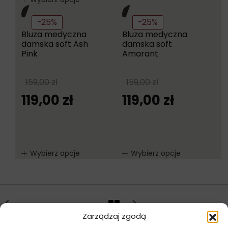
-25%
-25%
Bluza medyczna
Bluza medyczna
damska soft Ash
damska soft
Pink
Amarant
159,00
zł
159,00
zł
119,00
zł
119,00
zł
Wybierz opcje
Wybierz opcje
Zarządzaj zgodą