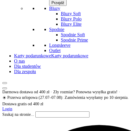
Przejdź
Bluzy
Bluzy Soft
Bluzy Polo
Bluzy Elite
Spodnie
Spodnie Soft
Spodnie Prime
Longsleeve
Outlet
Karty podarunkowe
Karty podarunkowe
O nas
Dla studentów
Dla zespołu
Darmowa dostawa od 400 zł · Zły rozmiar? Ponowna wysyłka gratis! ·
☀️ Przerwa urlopowa (27.07–07.08): Zamówienia wysyłamy po 10 sierpnia.
Dostawa gratis od 400 zł
Login
Szukaj na stronie...