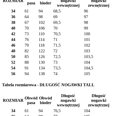
ROZMIAR
nogawki
nogawki
pasa
bioder
wewnętrznej
zewnętrznej
34
61
94
68,5
96
36
64
98
69
97
38
67
102
69,5
98
40
70
106
70
99
42
73
110
70,5
100
44
76
114
71
101
46
79
118
71,5
102
48
82
122
72
103
50
85
126
72,5
103,5
52
88
130
73
104
54
91
134
73,5
104,5
56
94
138
74
105
Tabela rozmiarowa - DŁUGOŚĆ NOGAWKI TALL
Długość
Długość
Obwód
Obwód
ROZMIAR
nogawki
nogawki
pasa
bioder
wewnętrznej
zewnętrznej
34
61
94
76,5
104