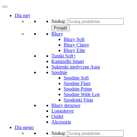
Dla niej
Szukaj:
Przejdź
Bluzy
Bluzy Soft
Bluzy Classy
Bluzy Elite
Tuniki Soft+
Kamizelki Smart
Sukienki medyczne Aura
Spodnie
Spodnie Soft
Spodnie Flare
Spodnie Prime
Spodnie Wide Leg
Spodenki Vista
Bluzy dresowe
Longsleeve
Outlet
Akcesoria
Dla niego
Szukaj: