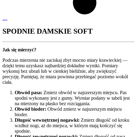
…
SPODNIE DAMSKIE SOFT
Jak się mierzyć?
Podczas mierzenia nie zaciskaj zbyt mocno miary krawieckiej —
dzięki temu uzyskasz najbardziej dokładne wyniki. Pomiary
wykonuj bez ubrań lub w cienkiej bieliźnie, aby zwiększyć
precyzję. Pamiętaj, że miara powinna przebiegać poziomo wokół
ciała.
Obwód pasa:
Zmierz obwód w najszerszym miejscu. Pas
spodni wykonany jest z gumy. Wymiar podany w tabeli jest
na mierzony na płasko bez rozciągania.
Obwód bioder:
Obwód zmierz w najszerszym miejscu
bioder.
Długość wewnętrznej nogawki:
Zmierz długość od kroku
wzdłuż nogi, aż do miejsca, w którym mają kończyć się
spodnie.
Długość zewnętrznej nogawki:
Zmierz długość od pasa