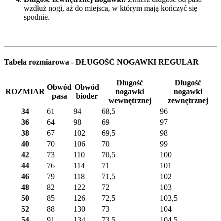
wzdłuż nogi, aż do miejsca, w którym mają kończyć się
spodnie.
Tabela rozmiarowa - DŁUGOŚĆ NOGAWKI REGULAR
Długość
Długość
Obwód
Obwód
ROZMIAR
nogawki
nogawki
pasa
bioder
wewnętrznej
zewnętrznej
34
61
94
68,5
96
36
64
98
69
97
38
67
102
69,5
98
40
70
106
70
99
42
73
110
70,5
100
44
76
114
71
101
46
79
118
71,5
102
48
82
122
72
103
50
85
126
72,5
103,5
52
88
130
73
104
54
91
134
73,5
104,5