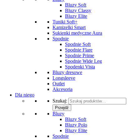
Bluzy Soft
Bluzy Classy
Bluzy Elite
Tuniki Soft+
Kamizelki Smart
Sukienki medyczne Aura
Spodnie
Spodnie Soft
Spodnie Flare
Spodnie Prime
Spodnie Wide Leg
Spodenki Vista
Bluzy dresowe
Longsleeve
Outlet
Akcesoria
Dla niego
Szukaj:
Przejdź
Bluzy
Bluzy Soft
Bluzy Polo
Bluzy Elite
Spodnie