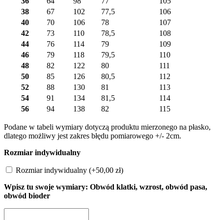
36
64
98
77
105
38
67
102
77,5
106
40
70
106
78
107
42
73
110
78,5
108
44
76
114
79
109
46
79
118
79,5
110
48
82
122
80
111
50
85
126
80,5
112
52
88
130
81
113
54
91
134
81,5
114
56
94
138
82
115
Podane w tabeli wymiary dotyczą produktu mierzonego na płasko,
dlatego możliwy jest zakres błędu pomiarowego +/- 2cm.
Rozmiar indywidualny
Rozmiar indywidualny
(+
50,00
zł
)
Wpisz tu swoje wymiary: Obwód klatki, wzrost, obwód pasa,
obwód bioder