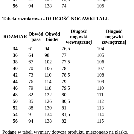
56
94
138
74
105
Tabela rozmiarowa - DŁUGOŚĆ NOGAWKI TALL
Długość
Długość
Obwód
Obwód
ROZMIAR
nogawki
nogawki
pasa
bioder
wewnętrznej
zewnętrznej
34
61
94
76,5
104
36
64
98
77
105
38
67
102
77,5
106
40
70
106
78
107
42
73
110
78,5
108
44
76
114
79
109
46
79
118
79,5
110
48
82
122
80
111
50
85
126
80,5
112
52
88
130
81
113
54
91
134
81,5
114
56
94
138
82
115
Podane w tabeli wymiary dotyczą produktu mierzonego na płasko,