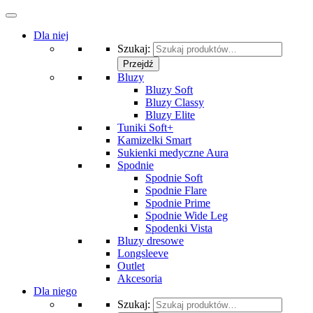
Dla niej
Szukaj:
Przejdź
Bluzy
Bluzy Soft
Bluzy Classy
Bluzy Elite
Tuniki Soft+
Kamizelki Smart
Sukienki medyczne Aura
Spodnie
Spodnie Soft
Spodnie Flare
Spodnie Prime
Spodnie Wide Leg
Spodenki Vista
Bluzy dresowe
Longsleeve
Outlet
Akcesoria
Dla niego
Szukaj: