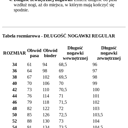
wzdłuż nogi, aż do miejsca, w którym mają kończyć się
spodnie.
Tabela rozmiarowa - DŁUGOŚĆ NOGAWKI REGULAR
Długość
Długość
Obwód
Obwód
ROZMIAR
nogawki
nogawki
pasa
bioder
wewnętrznej
zewnętrznej
34
61
94
68,5
96
36
64
98
69
97
38
67
102
69,5
98
40
70
106
70
99
42
73
110
70,5
100
44
76
114
71
101
46
79
118
71,5
102
48
82
122
72
103
50
85
126
72,5
103,5
52
88
130
73
104
54
91
134
73,5
104,5