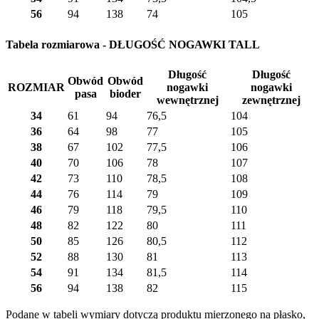
56
94
138
74
105
Tabela rozmiarowa - DŁUGOŚĆ NOGAWKI TALL
Długość
Długość
Obwód
Obwód
ROZMIAR
nogawki
nogawki
pasa
bioder
wewnętrznej
zewnętrznej
34
61
94
76,5
104
36
64
98
77
105
38
67
102
77,5
106
40
70
106
78
107
42
73
110
78,5
108
44
76
114
79
109
46
79
118
79,5
110
48
82
122
80
111
50
85
126
80,5
112
52
88
130
81
113
54
91
134
81,5
114
56
94
138
82
115
Podane w tabeli wymiary dotyczą produktu mierzonego na płasko,