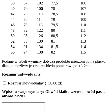
38
67
102
77,5
106
40
70
106
78
107
42
73
110
78,5
108
44
76
114
79
109
46
79
118
79,5
110
48
82
122
80
111
50
85
126
80,5
112
52
88
130
81
113
54
91
134
81,5
114
56
94
138
82
115
Podane w tabeli wymiary dotyczą produktu mierzonego na płasko,
dlatego możliwy jest zakres błędu pomiarowego +/- 2cm.
Rozmiar indywidualny
Rozmiar indywidualny
(+
50,00
zł
)
Wpisz tu swoje wymiary: Obwód klatki, wzrost, obwód pasa,
obwód bioder