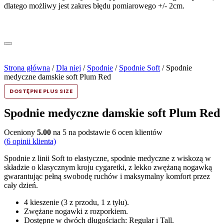
dlatego możliwy jest zakres błędu pomiarowego +/- 2cm.
Strona główna
/
Dla niej
/
Spodnie
/
Spodnie Soft
/ Spodnie
medyczne damskie soft Plum Red
DOSTĘPNE PLUS SIZE
Spodnie medyczne damskie soft Plum Red
Oceniony
5.00
na 5 na podstawie
6
ocen klientów
(
6
opinii klienta)
Spodnie z linii Soft to elastyczne, spodnie medyczne z wiskozą w
składzie o klasycznym kroju cygaretki, z lekko zwężaną nogawką
gwarantując pełną swobodę ruchów i maksymalny komfort przez
cały dzień.
4 kieszenie (3 z przodu, 1 z tyłu).
Zwężane nogawki z rozporkiem.
Dostępne w dwóch długościach: Regular i Tall.