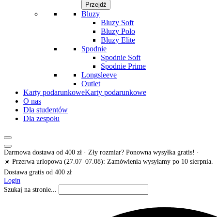
Przejdź
Bluzy
Bluzy Soft
Bluzy Polo
Bluzy Elite
Spodnie
Spodnie Soft
Spodnie Prime
Longsleeve
Outlet
Karty podarunkowe
Karty podarunkowe
O nas
Dla studentów
Dla zespołu
Darmowa dostawa od 400 zł · Zły rozmiar? Ponowna wysyłka gratis! ·
☀️ Przerwa urlopowa (27.07–07.08): Zamówienia wysyłamy po 10 sierpnia.
Dostawa gratis od 400 zł
Login
Szukaj na stronie...