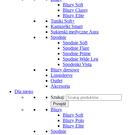
Bluzy Soft
Bluzy Classy
Bluzy Elite
Tuniki Soft+
Kamizelki Smart
Sukienki medyczne Aura
Spodnie
Spodnie Soft
Spodnie Flare
Spodnie Prime
Spodnie Wide Leg
Spodenki Vista
Bluzy dresowe
Longsleeve
Outlet
Akcesoria
Dla niego
Szukaj:
Przejdź
Bluzy
Bluzy Soft
Bluzy Polo
Bluzy Elite
Spodnie