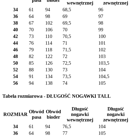
pasa
bioder
wewnętrznej
zewnętrznej
34
61
94
68,5
96
36
64
98
69
97
38
67
102
69,5
98
40
70
106
70
99
42
73
110
70,5
100
44
76
114
71
101
46
79
118
71,5
102
48
82
122
72
103
50
85
126
72,5
103,5
52
88
130
73
104
54
91
134
73,5
104,5
56
94
138
74
105
Tabela rozmiarowa - DŁUGOŚĆ NOGAWKI TALL
Długość
Długość
Obwód
Obwód
ROZMIAR
nogawki
nogawki
pasa
bioder
wewnętrznej
zewnętrznej
34
61
94
76,5
104
36
64
98
77
105