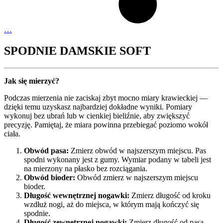
…
SPODNIE DAMSKIE SOFT
Jak się mierzyć?
Podczas mierzenia nie zaciskaj zbyt mocno miary krawieckiej —
dzięki temu uzyskasz najbardziej dokładne wyniki. Pomiary
wykonuj bez ubrań lub w cienkiej bieliźnie, aby zwiększyć
precyzję. Pamiętaj, że miara powinna przebiegać poziomo wokół
ciała.
Obwód pasa:
Zmierz obwód w najszerszym miejscu. Pas
spodni wykonany jest z gumy. Wymiar podany w tabeli jest
na mierzony na płasko bez rozciągania.
Obwód bioder:
Obwód zmierz w najszerszym miejscu
bioder.
Długość wewnętrznej nogawki:
Zmierz długość od kroku
wzdłuż nogi, aż do miejsca, w którym mają kończyć się
spodnie.
Długość zewnętrznej nogawki:
Zmierz długość od pasa