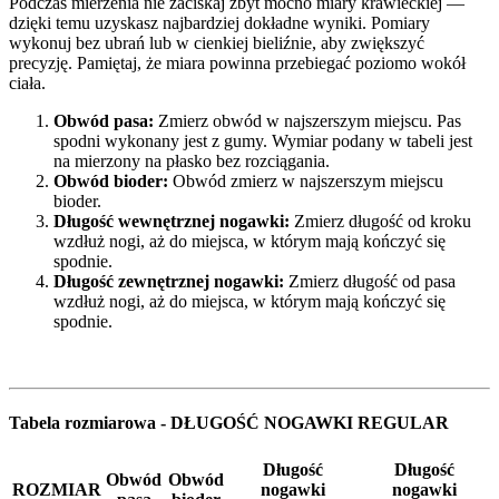
Podczas mierzenia nie zaciskaj zbyt mocno miary krawieckiej —
dzięki temu uzyskasz najbardziej dokładne wyniki. Pomiary
wykonuj bez ubrań lub w cienkiej bieliźnie, aby zwiększyć
precyzję. Pamiętaj, że miara powinna przebiegać poziomo wokół
ciała.
Obwód pasa:
Zmierz obwód w najszerszym miejscu. Pas
spodni wykonany jest z gumy. Wymiar podany w tabeli jest
na mierzony na płasko bez rozciągania.
Obwód bioder:
Obwód zmierz w najszerszym miejscu
bioder.
Długość wewnętrznej nogawki:
Zmierz długość od kroku
wzdłuż nogi, aż do miejsca, w którym mają kończyć się
spodnie.
Długość zewnętrznej nogawki:
Zmierz długość od pasa
wzdłuż nogi, aż do miejsca, w którym mają kończyć się
spodnie.
Tabela rozmiarowa - DŁUGOŚĆ NOGAWKI REGULAR
Długość
Długość
Obwód
Obwód
ROZMIAR
nogawki
nogawki