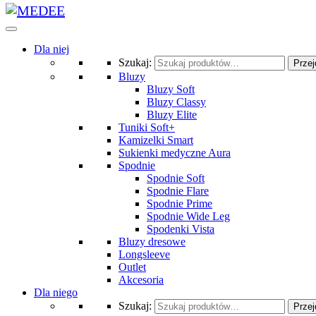
Dla niej
Szukaj:
Przej
Bluzy
Bluzy Soft
Bluzy Classy
Bluzy Elite
Tuniki Soft+
Kamizelki Smart
Sukienki medyczne Aura
Spodnie
Spodnie Soft
Spodnie Flare
Spodnie Prime
Spodnie Wide Leg
Spodenki Vista
Bluzy dresowe
Longsleeve
Outlet
Akcesoria
Dla niego
Szukaj:
Przej