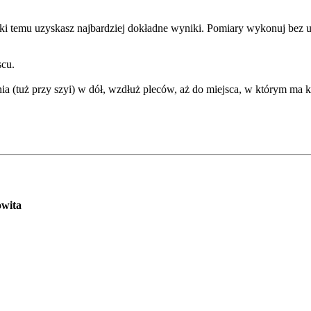
i temu uzyskasz najbardziej dokładne wyniki. Pomiary wykonuj bez ubr
cu.
a (tuż przy szyi) w dół, wzdłuż pleców, aż do miejsca, w którym ma k
owita