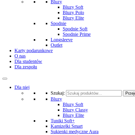
Bluzy
Bluzy Soft
Bluzy Polo
Bluzy Elite
Spodnie
Spodnie Soft
Spodnie Prime
Longsleeve
Outlet
Karty podarunkowe
O nas
Dla studentów
Dla zespołu
Dla niej
Szukaj:
Przej
Bluzy
Bluzy Soft
Bluzy Classy
Bluzy Elite
Tuniki Soft+
Kamizelki Smart
Sukienki medyczne Aura