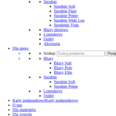
Spodnie
Spodnie Soft
Spodnie Flare
Spodnie Prime
Spodnie Wide Leg
Spodenki Vista
Bluzy dresowe
Longsleeve
Outlet
Akcesoria
Dla niego
Szukaj:
Przej
Bluzy
Bluzy Soft
Bluzy Polo
Bluzy Elite
Spodnie
Spodnie Soft
Spodnie Prime
Longsleeve
Outlet
Karty podarunkowe
Karty podarunkowe
O nas
Dla studentów
Dla zespołu