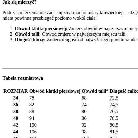
Jak się mierzyć?
Podczas mierzenia nie zaciskaj zbyt mocno miary krawieckiej — dzięk
miara powinna przebiegać poziomo wokół ciała.
Obwód klatki piersiowej:
Zmierz obwód w najszerszym miejs
Obwód talii:
Obwód zmierz w najwęższym miejscu talii.
Długość bluzy:
Zmierz długość od najwyższego punktu ramieni
Tabela rozmiarowa
ROZMIAR
Obwód klatki piersiowej
Obwód talii*
Długość całk
34
78
68
72,5
36
82
74
74,5
38
88
80
76,5
40
94
86
78,5
42
100
92
80,5
44
106
98
81,5